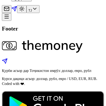
TJ
Footer
Қурби асъор дар Тоҷикистон имрӯз: доллар, евро, рубл
Курси дақиқи асъор: доллар, рубл, евро / USD, EUR, RUB.
Coded with ❤️.