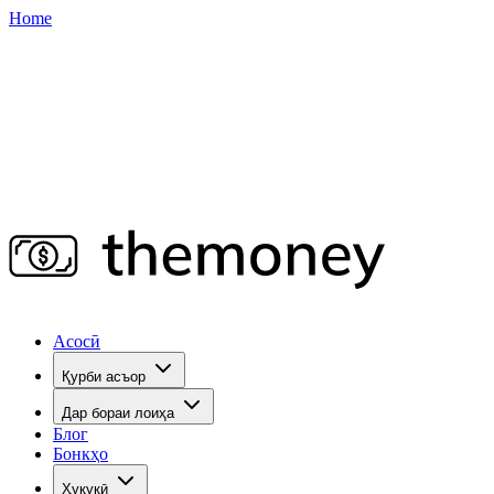
Home
Асосӣ
Қурби асъор
Дар бораи лоиҳа
Блог
Бонкҳо
Ҳуқуқӣ