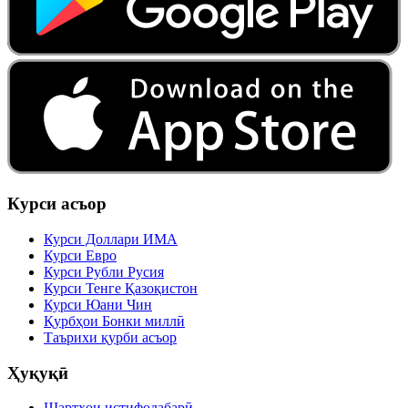
Курси асъор
Курси Доллари ИМА
Курси Евро
Курси Рубли Русия
Курси Тенге Қазоқистон
Курси Юани Чин
Қурбҳои Бонки миллӣ
Таърихи қурби асъор
Ҳуқуқӣ
Шартҳои истифодабарӣ