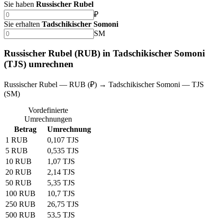
Sie haben
Russischer Rubel
₽
Sie erhalten
Tadschikischer Somoni
SM
Russischer Rubel (RUB) in Tadschikischer Somoni
(TJS) umrechnen
Russischer Rubel — RUB (₽) → Tadschikischer Somoni — TJS
(SM)
Vordefinierte
Umrechnungen
Betrag
Umrechnung
1 RUB
0,107 TJS
5 RUB
0,535 TJS
10 RUB
1,07 TJS
20 RUB
2,14 TJS
50 RUB
5,35 TJS
100 RUB
10,7 TJS
250 RUB
26,75 TJS
500 RUB
53,5 TJS