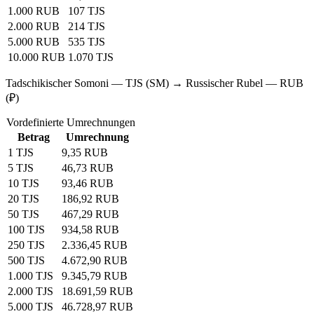
1.000 RUB
107 TJS
2.000 RUB
214 TJS
5.000 RUB
535 TJS
10.000 RUB
1.070 TJS
Tadschikischer Somoni — TJS (SM) → Russischer Rubel — RUB
(₽)
Vordefinierte Umrechnungen
Betrag
Umrechnung
1 TJS
9,35 RUB
5 TJS
46,73 RUB
10 TJS
93,46 RUB
20 TJS
186,92 RUB
50 TJS
467,29 RUB
100 TJS
934,58 RUB
250 TJS
2.336,45 RUB
500 TJS
4.672,90 RUB
1.000 TJS
9.345,79 RUB
2.000 TJS
18.691,59 RUB
5.000 TJS
46.728,97 RUB