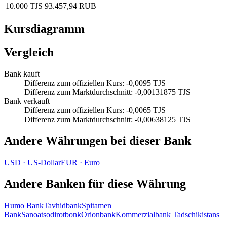
10.000 TJS
93.457,94 RUB
Kursdiagramm
Vergleich
Bank kauft
Differenz zum offiziellen Kurs
:
-0,0095 TJS
Differenz zum Marktdurchschnitt
:
-0,00131875 TJS
Bank verkauft
Differenz zum offiziellen Kurs
:
-0,0065 TJS
Differenz zum Marktdurchschnitt
:
-0,00638125 TJS
Andere Währungen bei dieser Bank
USD
·
US‑Dollar
EUR
·
Euro
Andere Banken für diese Währung
Humo Bank
Tavhidbank
Spitamen
Bank
Sanoatsodirotbonk
Orionbank
Kommerzialbank Tadschikistans