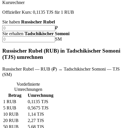
Kursrechner
Offizieller Kurs: 0,1135 TJS für 1 RUB
Sie haben
Russischer Rubel
₽
Sie erhalten
Tadschikischer Somoni
SM
Russischer Rubel (RUB) in Tadschikischer Somoni
(TJS) umrechnen
Russischer Rubel — RUB (₽) → Tadschikischer Somoni — TJS
(SM)
Vordefinierte
Umrechnungen
Betrag
Umrechnung
1 RUB
0,1135 TJS
5 RUB
0,5675 TJS
10 RUB
1,14 TJS
20 RUB
2,27 TJS
50 RUB
5,68 TJS