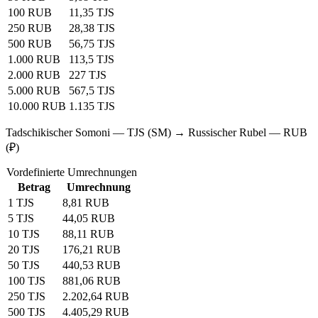
100 RUB
11,35 TJS
250 RUB
28,38 TJS
500 RUB
56,75 TJS
1.000 RUB
113,5 TJS
2.000 RUB
227 TJS
5.000 RUB
567,5 TJS
10.000 RUB
1.135 TJS
Tadschikischer Somoni — TJS (SM) → Russischer Rubel — RUB
(₽)
Vordefinierte Umrechnungen
Betrag
Umrechnung
1 TJS
8,81 RUB
5 TJS
44,05 RUB
10 TJS
88,11 RUB
20 TJS
176,21 RUB
50 TJS
440,53 RUB
100 TJS
881,06 RUB
250 TJS
2.202,64 RUB
500 TJS
4.405,29 RUB