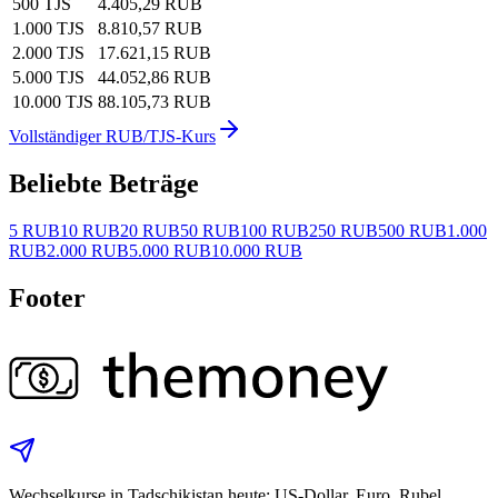
500 TJS
4.405,29 RUB
1.000 TJS
8.810,57 RUB
2.000 TJS
17.621,15 RUB
5.000 TJS
44.052,86 RUB
10.000 TJS
88.105,73 RUB
Vollständiger RUB/TJS-Kurs
Beliebte Beträge
5 RUB
10 RUB
20 RUB
50 RUB
100 RUB
250 RUB
500 RUB
1.000
RUB
2.000 RUB
5.000 RUB
10.000 RUB
Footer
Wechselkurse in Tadschikistan heute: US‑Dollar, Euro, Rubel