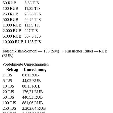
50 RUB
5,68 TJS
100 RUB
11,35 TJS
250 RUB
28,38 TJS
500 RUB
56,75 TJS
1.000 RUB
113,5 TJS
2.000 RUB
227 TJS
5.000 RUB
567,5 TJS
10.000 RUB
1.135 TJS
Tadschikistan-Somoni — TJS (SM) → Russischer Rubel — RUB
(RUB)
Vordefinierte Umrechnungen
Betrag
Umrechnung
1 TJS
8,81 RUB
5 TJS
44,05 RUB
10 TJS
88,11 RUB
20 TJS
176,21 RUB
50 TJS
440,53 RUB
100 TJS
881,06 RUB
250 TJS
2.202,64 RUB