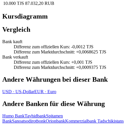
10.000 TJS
87.032,20 RUB
Kursdiagramm
Vergleich
Bank kauft
Differenz zum offiziellen Kurs
:
-0,0012 TJS
Differenz zum Marktdurchschnitt
:
+0,0068625 TJS
Bank verkauft
Differenz zum offiziellen Kurs
:
+0,001 TJS
Differenz zum Marktdurchschnitt
:
+0,0009375 TJS
Andere Währungen bei dieser Bank
USD
·
US‑Dollar
EUR
·
Euro
Andere Banken für diese Währung
Humo Bank
Tavhidbank
Spitamen
Bank
Sanoatsodirotbonk
Orionbank
Kommerzialbank Tadschikistans