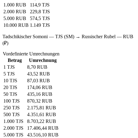
1.000 RUB
114,9 TJS
2.000 RUB
229,8 TJS
5.000 RUB
574,5 TJS
10.000 RUB
1.149 TJS
Tadschikischer Somoni — TJS (SM) → Russischer Rubel — RUB
(₽)
Vordefinierte Umrechnungen
Betrag
Umrechnung
1 TJS
8,70 RUB
5 TJS
43,52 RUB
10 TJS
87,03 RUB
20 TJS
174,06 RUB
50 TJS
435,16 RUB
100 TJS
870,32 RUB
250 TJS
2.175,81 RUB
500 TJS
4.351,61 RUB
1.000 TJS
8.703,22 RUB
2.000 TJS
17.406,44 RUB
5.000 TJS
43.516,10 RUB