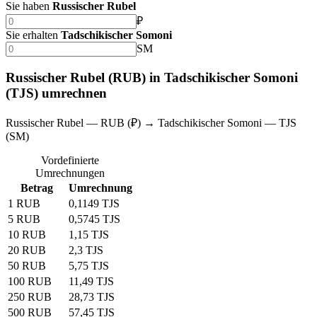
Sie haben
Russischer Rubel
₽
Sie erhalten
Tadschikischer Somoni
SM
Russischer Rubel (RUB) in Tadschikischer Somoni
(TJS) umrechnen
Russischer Rubel — RUB (₽) → Tadschikischer Somoni — TJS
(SM)
Vordefinierte
Umrechnungen
Betrag
Umrechnung
1 RUB
0,1149 TJS
5 RUB
0,5745 TJS
10 RUB
1,15 TJS
20 RUB
2,3 TJS
50 RUB
5,75 TJS
100 RUB
11,49 TJS
250 RUB
28,73 TJS
500 RUB
57,45 TJS