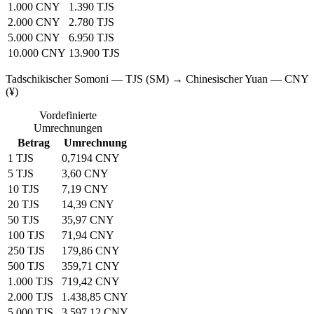
1.000 CNY
1.390 TJS
2.000 CNY
2.780 TJS
5.000 CNY
6.950 TJS
10.000 CNY
13.900 TJS
Tadschikischer Somoni — TJS (SM) → Chinesischer Yuan — CNY
(¥)
Vordefinierte
Umrechnungen
Betrag
Umrechnung
1 TJS
0,7194 CNY
5 TJS
3,60 CNY
10 TJS
7,19 CNY
20 TJS
14,39 CNY
50 TJS
35,97 CNY
100 TJS
71,94 CNY
250 TJS
179,86 CNY
500 TJS
359,71 CNY
1.000 TJS
719,42 CNY
2.000 TJS
1.438,85 CNY
5.000 TJS
3.597,12 CNY