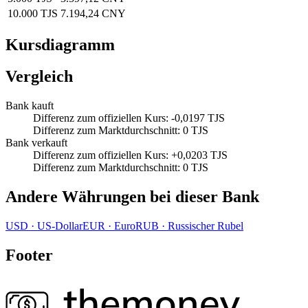
10.000 TJS
7.194,24 CNY
Kursdiagramm
Vergleich
Bank kauft
Differenz zum offiziellen Kurs
:
-0,0197 TJS
Differenz zum Marktdurchschnitt
:
0 TJS
Bank verkauft
Differenz zum offiziellen Kurs
:
+0,0203 TJS
Differenz zum Marktdurchschnitt
:
0 TJS
Andere Währungen bei dieser Bank
USD
·
US‑Dollar
EUR
·
Euro
RUB
·
Russischer Rubel
Footer