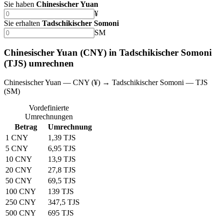
Sie haben
Chinesischer Yuan
¥
Sie erhalten
Tadschikischer Somoni
SM
Chinesischer Yuan (CNY) in Tadschikischer Somoni
(TJS) umrechnen
Chinesischer Yuan — CNY (¥) → Tadschikischer Somoni — TJS
(SM)
Vordefinierte
Umrechnungen
Betrag
Umrechnung
1 CNY
1,39 TJS
5 CNY
6,95 TJS
10 CNY
13,9 TJS
20 CNY
27,8 TJS
50 CNY
69,5 TJS
100 CNY
139 TJS
250 CNY
347,5 TJS
500 CNY
695 TJS