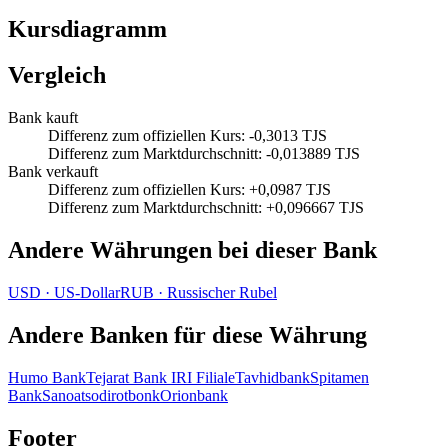
Kursdiagramm
Vergleich
Bank kauft
Differenz zum offiziellen Kurs
:
-0,3013 TJS
Differenz zum Marktdurchschnitt
:
-0,013889 TJS
Bank verkauft
Differenz zum offiziellen Kurs
:
+0,0987 TJS
Differenz zum Marktdurchschnitt
:
+0,096667 TJS
Andere Währungen bei dieser Bank
USD
·
US‑Dollar
RUB
·
Russischer Rubel
Andere Banken für diese Währung
Humo Bank
Tejarat Bank IRI Filiale
Tavhidbank
Spitamen
Bank
Sanoatsodirotbonk
Orionbank
Footer