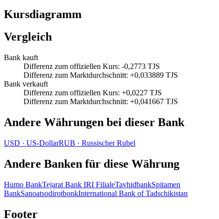
Kursdiagramm
Vergleich
Bank kauft
Differenz zum offiziellen Kurs
:
-0,2773 TJS
Differenz zum Marktdurchschnitt
:
+0,033889 TJS
Bank verkauft
Differenz zum offiziellen Kurs
:
+0,0227 TJS
Differenz zum Marktdurchschnitt
:
+0,041667 TJS
Andere Währungen bei dieser Bank
USD
·
US‑Dollar
RUB
·
Russischer Rubel
Andere Banken für diese Währung
Humo Bank
Tejarat Bank IRI Filiale
Tavhidbank
Spitamen
Bank
Sanoatsodirotbonk
International Bank of Tadschikistan
Footer