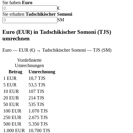
Sie haben
Euro
€
Sie erhalten
Tadschikischer Somoni
SM
Euro (EUR) in Tadschikischer Somoni (TJS)
umrechnen
Euro — EUR (€) → Tadschikischer Somoni — TJS (SM)
Vordefinierte
Umrechnungen
Betrag
Umrechnung
1 EUR
10,7 TJS
5 EUR
53,5 TJS
10 EUR
107 TJS
20 EUR
214 TJS
50 EUR
535 TJS
100 EUR
1.070 TJS
250 EUR
2.675 TJS
500 EUR
5.350 TJS
1.000 EUR
10.700 TJS