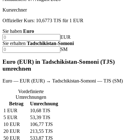
Kursrechner
Offizieller Kurs: 10,6773 TJS für 1 EUR
Sie haben
Euro
EUR
Sie erhalten
Tadschikistan-Somoni
SM
Euro (EUR) in Tadschikistan-Somoni (TJS)
umrechnen
Euro — EUR (EUR) → Tadschikistan-Somoni — TJS (SM)
Vordefinierte
Umrechnungen
Betrag
Umrechnung
1 EUR
10,68 TJS
5 EUR
53,39 TJS
10 EUR
106,77 TJS
20 EUR
213,55 TJS
50 EUR
533,87 TJS