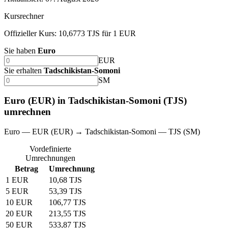
Kursrechner
Offizieller Kurs: 10,6773 TJS für 1 EUR
Sie haben
Euro
EUR
Sie erhalten
Tadschikistan-Somoni
SM
Euro (EUR) in Tadschikistan-Somoni (TJS)
umrechnen
Euro — EUR (EUR) → Tadschikistan-Somoni — TJS (SM)
Vordefinierte
Umrechnungen
Betrag
Umrechnung
1 EUR
10,68 TJS
5 EUR
53,39 TJS
10 EUR
106,77 TJS
20 EUR
213,55 TJS
50 EUR
533,87 TJS