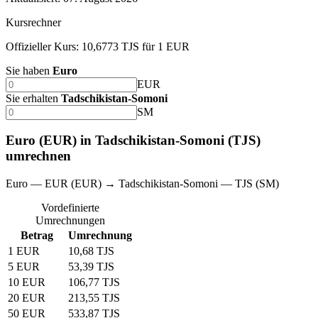
Kursrechner
Offizieller Kurs: 10,6773 TJS für 1 EUR
Sie haben
Euro
EUR
Sie erhalten
Tadschikistan-Somoni
SM
Euro (EUR) in Tadschikistan-Somoni (TJS)
umrechnen
Euro — EUR (EUR) → Tadschikistan-Somoni — TJS (SM)
Vordefinierte
Umrechnungen
Betrag
Umrechnung
1 EUR
10,68 TJS
5 EUR
53,39 TJS
10 EUR
106,77 TJS
20 EUR
213,55 TJS
50 EUR
533,87 TJS