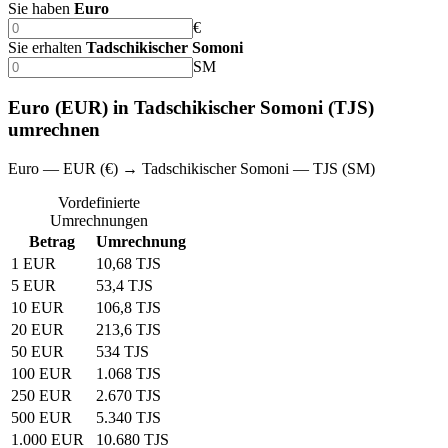
Sie haben
Euro
€
Sie erhalten
Tadschikischer Somoni
SM
Euro (EUR) in Tadschikischer Somoni (TJS)
umrechnen
Euro — EUR (€) → Tadschikischer Somoni — TJS (SM)
Vordefinierte
Umrechnungen
Betrag
Umrechnung
1 EUR
10,68 TJS
5 EUR
53,4 TJS
10 EUR
106,8 TJS
20 EUR
213,6 TJS
50 EUR
534 TJS
100 EUR
1.068 TJS
250 EUR
2.670 TJS
500 EUR
5.340 TJS
1.000 EUR
10.680 TJS