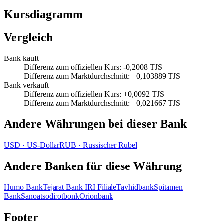
Kursdiagramm
Vergleich
Bank kauft
Differenz zum offiziellen Kurs
:
-0,2008 TJS
Differenz zum Marktdurchschnitt
:
+0,103889 TJS
Bank verkauft
Differenz zum offiziellen Kurs
:
+0,0092 TJS
Differenz zum Marktdurchschnitt
:
+0,021667 TJS
Andere Währungen bei dieser Bank
USD
·
US‑Dollar
RUB
·
Russischer Rubel
Andere Banken für diese Währung
Humo Bank
Tejarat Bank IRI Filiale
Tavhidbank
Spitamen
Bank
Sanoatsodirotbonk
Orionbank
Footer