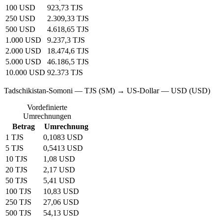
100 USD
923,73 TJS
250 USD
2.309,33 TJS
500 USD
4.618,65 TJS
1.000 USD
9.237,3 TJS
2.000 USD
18.474,6 TJS
5.000 USD
46.186,5 TJS
10.000 USD
92.373 TJS
Tadschikistan-Somoni — TJS (SM) → US-Dollar — USD (USD)
Vordefinierte
Umrechnungen
Betrag
Umrechnung
1 TJS
0,1083 USD
5 TJS
0,5413 USD
10 TJS
1,08 USD
20 TJS
2,17 USD
50 TJS
5,41 USD
100 TJS
10,83 USD
250 TJS
27,06 USD
500 TJS
54,13 USD