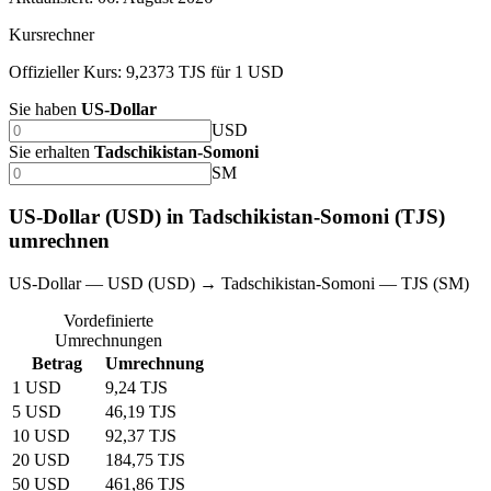
Kursrechner
Offizieller Kurs: 9,2373 TJS für 1 USD
Sie haben
US-Dollar
USD
Sie erhalten
Tadschikistan-Somoni
SM
US-Dollar (USD) in Tadschikistan-Somoni (TJS)
umrechnen
US-Dollar — USD (USD) → Tadschikistan-Somoni — TJS (SM)
Vordefinierte
Umrechnungen
Betrag
Umrechnung
1 USD
9,24 TJS
5 USD
46,19 TJS
10 USD
92,37 TJS
20 USD
184,75 TJS
50 USD
461,86 TJS