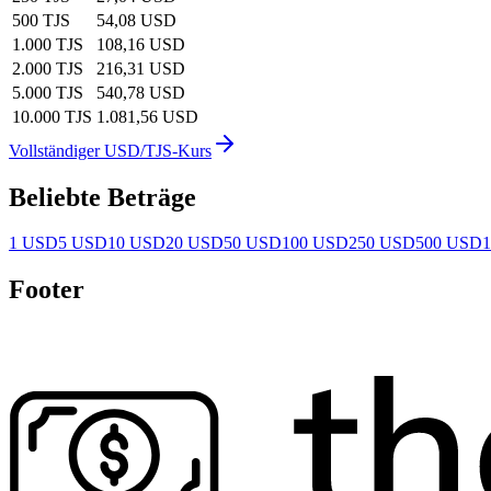
500 TJS
54,08 USD
1.000 TJS
108,16 USD
2.000 TJS
216,31 USD
5.000 TJS
540,78 USD
10.000 TJS
1.081,56 USD
Vollständiger USD/TJS-Kurs
Beliebte Beträge
1 USD
5 USD
10 USD
20 USD
50 USD
100 USD
250 USD
500 USD
Footer