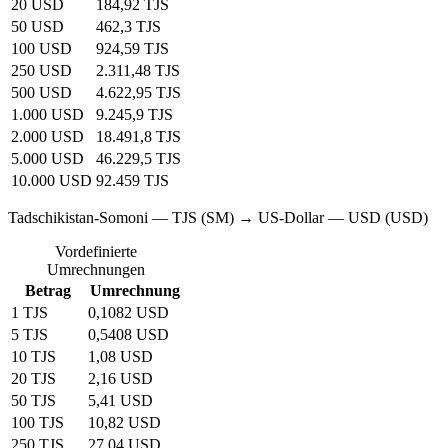
20 USD
184,92 TJS
50 USD
462,3 TJS
100 USD
924,59 TJS
250 USD
2.311,48 TJS
500 USD
4.622,95 TJS
1.000 USD
9.245,9 TJS
2.000 USD
18.491,8 TJS
5.000 USD
46.229,5 TJS
10.000 USD
92.459 TJS
Tadschikistan-Somoni — TJS (SM) → US-Dollar — USD (USD)
Vordefinierte
Umrechnungen
Betrag
Umrechnung
1 TJS
0,1082 USD
5 TJS
0,5408 USD
10 TJS
1,08 USD
20 TJS
2,16 USD
50 TJS
5,41 USD
100 TJS
10,82 USD
250 TJS
27,04 USD