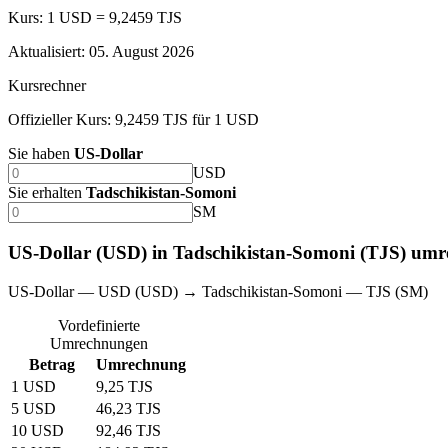
Kurs: 1 USD = 9,2459 TJS
Aktualisiert
:
05. August 2026
Kursrechner
Offizieller Kurs: 9,2459 TJS für 1 USD
Sie haben
US-Dollar
USD
Sie erhalten
Tadschikistan-Somoni
SM
US-Dollar (USD) in Tadschikistan-Somoni (TJS) um
US-Dollar — USD (USD) → Tadschikistan-Somoni — TJS (SM)
Vordefinierte
Umrechnungen
Betrag
Umrechnung
1 USD
9,25 TJS
5 USD
46,23 TJS
10 USD
92,46 TJS