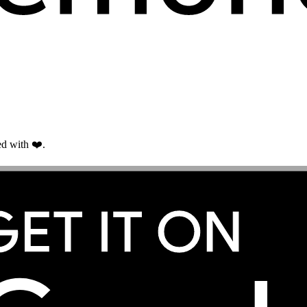
d with ❤️.