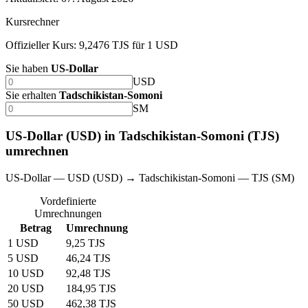
Kursrechner
Offizieller Kurs: 9,2476 TJS für 1 USD
Sie haben
US-Dollar
USD
Sie erhalten
Tadschikistan-Somoni
SM
US-Dollar (USD) in Tadschikistan-Somoni (TJS)
umrechnen
US-Dollar — USD (USD) → Tadschikistan-Somoni — TJS (SM)
Vordefinierte
Umrechnungen
Betrag
Umrechnung
1 USD
9,25 TJS
5 USD
46,24 TJS
10 USD
92,48 TJS
20 USD
184,95 TJS
50 USD
462,38 TJS