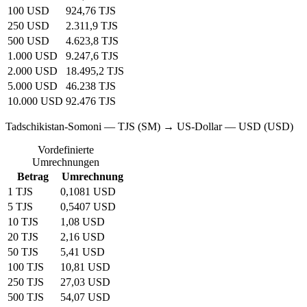
100 USD
924,76 TJS
250 USD
2.311,9 TJS
500 USD
4.623,8 TJS
1.000 USD
9.247,6 TJS
2.000 USD
18.495,2 TJS
5.000 USD
46.238 TJS
10.000 USD
92.476 TJS
Tadschikistan-Somoni — TJS (SM) → US-Dollar — USD (USD)
Vordefinierte
Umrechnungen
Betrag
Umrechnung
1 TJS
0,1081 USD
5 TJS
0,5407 USD
10 TJS
1,08 USD
20 TJS
2,16 USD
50 TJS
5,41 USD
100 TJS
10,81 USD
250 TJS
27,03 USD
500 TJS
54,07 USD