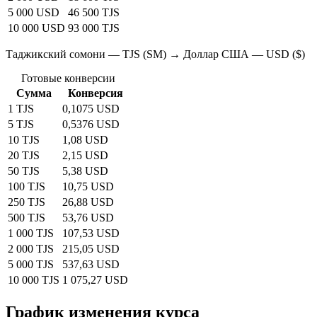
5 000 USD
46 500 TJS
10 000 USD
93 000 TJS
Таджикский сомони — TJS (SM) → Доллар США — USD ($)
Готовые конверсии
Сумма
Конверсия
1 TJS
0,1075 USD
5 TJS
0,5376 USD
10 TJS
1,08 USD
20 TJS
2,15 USD
50 TJS
5,38 USD
100 TJS
10,75 USD
250 TJS
26,88 USD
500 TJS
53,76 USD
1 000 TJS
107,53 USD
2 000 TJS
215,05 USD
5 000 TJS
537,63 USD
10 000 TJS
1 075,27 USD
График изменения курса