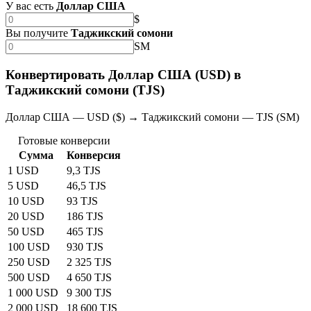
У вас есть
Доллар США
$
Вы получите
Таджикский сомони
SM
Конвертировать Доллар США (USD) в
Таджикский сомони (TJS)
Доллар США — USD ($) → Таджикский сомони — TJS (SM)
Готовые конверсии
Сумма
Конверсия
1 USD
9,3 TJS
5 USD
46,5 TJS
10 USD
93 TJS
20 USD
186 TJS
50 USD
465 TJS
100 USD
930 TJS
250 USD
2 325 TJS
500 USD
4 650 TJS
1 000 USD
9 300 TJS
2 000 USD
18 600 TJS