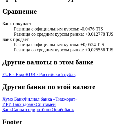
Сравнение
Банк покупает
Разница с официальным курсом
:
-0,0476 TJS
Разница со средним курсом рынка
:
+0,012778 TJS
Банк продает
Разница с официальным курсом
:
+0,0524 TJS
Разница со средним курсом рынка
:
+0,025556 TJS
Другие валюты в этом банке
EUR
·
Евро
RUB
·
Российский рубль
Другие банки по этой валюте
Хумо Банк
Филиал банка «Тиджорат»
ИРИ
Тавхидбанк
Спитамен
Банк
Саноатсодиротбонк
Ориёнбанк
Footer