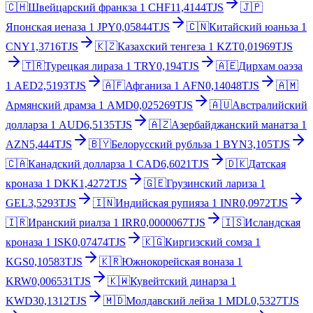
🇨🇭
Швейцарский франк
за
1
CHF
11,4144
TJS
🇯🇵
Японская иена
за
1
JPY
0,05844
TJS
🇨🇳
Китайский юань
за
1
CNY
1,3716
TJS
🇰🇿
Казахский тенге
за
1
KZT
0,01969
TJS
🇹🇷
Турецкая лира
за
1
TRY
0,194
TJS
🇦🇪
Дирхам оаэ
за
1
AED
2,5193
TJS
🇦🇫
Афгани
за
1
AFN
0,14048
TJS
🇦🇲
Армянский драм
за
1
AMD
0,025269
TJS
🇦🇺
Австралийский
доллар
за
1
AUD
6,5135
TJS
🇦🇿
Азербайджанский манат
за
1
AZN
5,444
TJS
🇧🇾
Белорусский рубль
за
1
BYN
3,105
TJS
🇨🇦
Канадский доллар
за
1
CAD
6,6021
TJS
🇩🇰
Датская
крона
за
1
DKK
1,4272
TJS
🇬🇪
Грузинский лари
за
1
GEL
3,5293
TJS
🇮🇳
Индийская рупия
за
1
INR
0,0972
TJS
🇮🇷
Иранский риал
за
1
IRR
0,0000067
TJS
🇮🇸
Исландская
крона
за
1
ISK
0,07474
TJS
🇰🇬
Киргизский сом
за
1
KGS
0,10583
TJS
🇰🇷
Южнокорейская вона
за
1
KRW
0,006531
TJS
🇰🇼
Кувейтский динар
за
1
KWD
30,1312
TJS
🇲🇩
Молдавский лей
за
1
MDL
0,5327
TJS