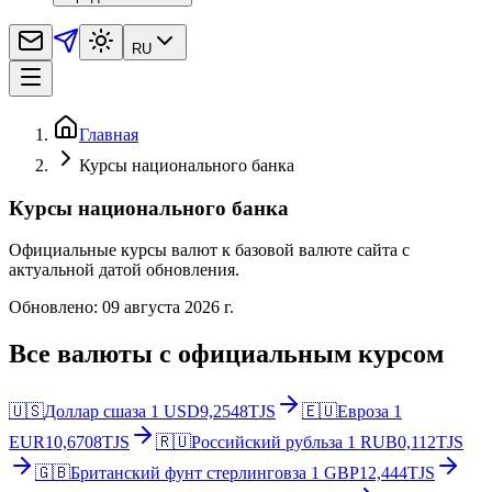
RU
Главная
Курсы национального банка
Курсы национального банка
Официальные курсы валют к базовой валюте сайта с
актуальной датой обновления.
Обновлено
:
09 августа 2026 г.
Все валюты с официальным курсом
🇺🇸
Доллар сша
за
1
USD
9,2548
TJS
🇪🇺
Евро
за
1
EUR
10,6708
TJS
🇷🇺
Российский рубль
за
1
RUB
0,112
TJS
🇬🇧
Британский фунт стерлингов
за
1
GBP
12,444
TJS