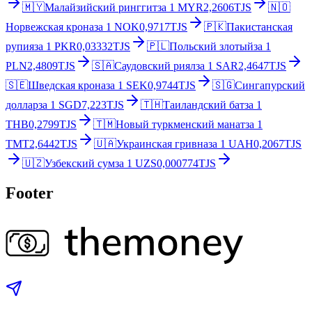
🇲🇾
Малайзийский ринггит
за
1
MYR
2,2606
TJS
🇳🇴
Норвежская крона
за
1
NOK
0,9717
TJS
🇵🇰
Пакистанская
рупия
за
1
PKR
0,03332
TJS
🇵🇱
Польский злотый
за
1
PLN
2,4809
TJS
🇸🇦
Саудовский риял
за
1
SAR
2,4647
TJS
🇸🇪
Шведская крона
за
1
SEK
0,9744
TJS
🇸🇬
Сингапурский
доллар
за
1
SGD
7,223
TJS
🇹🇭
Таиландский бат
за
1
THB
0,2799
TJS
🇹🇲
Новый туркменский манат
за
1
TMT
2,6442
TJS
🇺🇦
Украинская гривна
за
1
UAH
0,2067
TJS
🇺🇿
Узбекский сум
за
1
UZS
0,000774
TJS
Footer