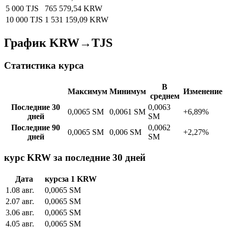
5 000 TJS
765 579,54 KRW
10 000 TJS
1 531 159,09 KRW
График KRW→TJS
Статистика курса
В
Максимум
Минимум
Изменение
среднем
Последние 30
0,0063
0,0065 SM
0,0061 SM
+6,89%
дней
SM
Последние 90
0,0062
0,0065 SM
0,006 SM
+2,27%
дней
SM
курс KRW за последние 30 дней
Дата
курс
за
1
KRW
1
.
08 авг.
0,0065
SM
2
.
07 авг.
0,0065
SM
3
.
06 авг.
0,0065
SM
4
.
05 авг.
0,0065
SM