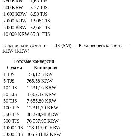
250 KRW
1,63 TJS
500 KRW
3,27 TJS
1 000 KRW
6,53 TJS
2 000 KRW
13,06 TJS
5 000 KRW
32,66 TJS
10 000 KRW
65,31 TJS
Таджикский сомони — TJS (SM) → Южнокорейская вона —
KRW (KRW)
Готовые конверсии
Сумма
Конверсия
1 TJS
153,12 KRW
5 TJS
765,58 KRW
10 TJS
1 531,16 KRW
20 TJS
3 062,32 KRW
50 TJS
7 655,80 KRW
100 TJS
15 311,59 KRW
250 TJS
38 278,98 KRW
500 TJS
76 557,95 KRW
1 000 TJS
153 115,91 KRW
2 000 TJS
306 231,82 KRW