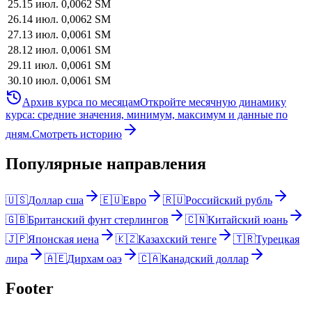
25
.
15 июл.
0,0062
SM
26
.
14 июл.
0,0062
SM
27
.
13 июл.
0,0061
SM
28
.
12 июл.
0,0061
SM
29
.
11 июл.
0,0061
SM
30
.
10 июл.
0,0061
SM
Архив курса по месяцам
Откройте месячную динамику
курса: средние значения, минимум, максимум и данные по
дням.
Смотреть историю
Популярные направления
🇺🇸
Доллар сша
🇪🇺
Евро
🇷🇺
Российский рубль
🇬🇧
Британский фунт стерлингов
🇨🇳
Китайский юань
🇯🇵
Японская иена
🇰🇿
Казахский тенге
🇹🇷
Турецкая
лира
🇦🇪
Дирхам оаэ
🇨🇦
Канадский доллар
Footer