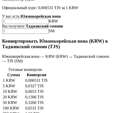
Официальный курс: 0,006531 TJS за 1 KRW
У вас есть
Южнокорейская вона
KRW
Вы получите
Таджикский сомони
SM
Конвертировать Южнокорейская вона (KRW) в
Таджикский сомони (TJS)
Южнокорейская вона — KRW (KRW) → Таджикский сомони
— TJS (SM)
Готовые конверсии
Сумма
Конверсия
1 KRW
0,006531 TJS
5 KRW
0,0327 TJS
10 KRW
0,0653 TJS
20 KRW
0,1306 TJS
50 KRW
0,3266 TJS
100 KRW
0,6531 TJS