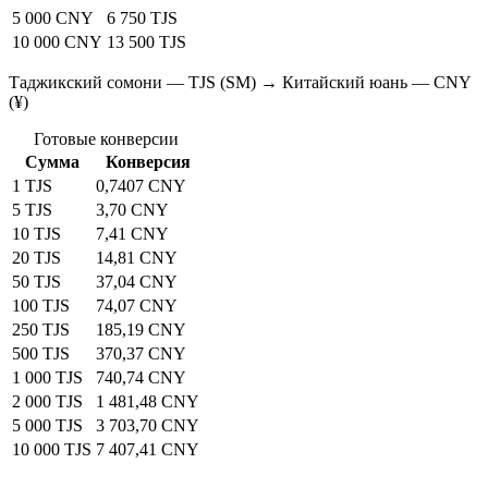
5 000 CNY
6 750 TJS
10 000 CNY
13 500 TJS
Таджикский сомони — TJS (SM) → Китайский юань — CNY
(¥)
Готовые конверсии
Сумма
Конверсия
1 TJS
0,7407 CNY
5 TJS
3,70 CNY
10 TJS
7,41 CNY
20 TJS
14,81 CNY
50 TJS
37,04 CNY
100 TJS
74,07 CNY
250 TJS
185,19 CNY
500 TJS
370,37 CNY
1 000 TJS
740,74 CNY
2 000 TJS
1 481,48 CNY
5 000 TJS
3 703,70 CNY
10 000 TJS
7 407,41 CNY