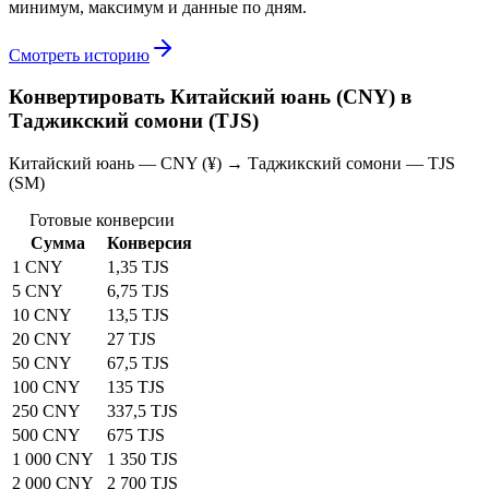
минимум, максимум и данные по дням.
Смотреть историю
Конвертировать Китайский юань (CNY) в
Таджикский сомони (TJS)
Китайский юань — CNY (¥) → Таджикский сомони — TJS
(SM)
Готовые конверсии
Сумма
Конверсия
1 CNY
1,35 TJS
5 CNY
6,75 TJS
10 CNY
13,5 TJS
20 CNY
27 TJS
50 CNY
67,5 TJS
100 CNY
135 TJS
250 CNY
337,5 TJS
500 CNY
675 TJS
1 000 CNY
1 350 TJS
2 000 CNY
2 700 TJS