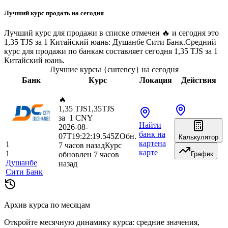
Лучший курс продать на сегодня
Лучший курс для продажи в списке отмечен 🔥 и сегодня это
1,35 TJS за 1 Китайский юань: Душанбе Сити Банк.
Средний
курс для продажи по банкам составляет сегодня 1,35 TJS за 1
Китайский юань.
Лучшие курсы {currency} на сегодня
Банк
Курс
Локация
Действия
🔥
1,35 TJS
1,35
TJS
за
1
CNY
Найти
2026-08-
банк
на
07T19:22:19.545Z
Обн.
Калькулятор
карте
на
1
7 часов назад
Курс
карте
1
обновлен 7 часов
График
Душанбе
назад
Сити Банк
Архив курса по месяцам
Откройте месячную динамику курса: средние значения,