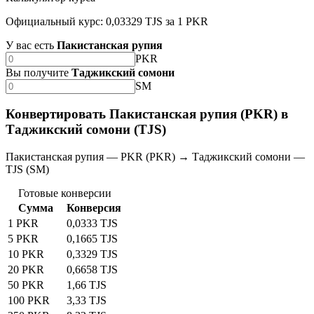
Официальный курс: 0,03329 TJS за 1 PKR
У вас есть
Пакистанская рупия
PKR
Вы получите
Таджикский сомони
SM
Конвертировать Пакистанская рупия (PKR) в
Таджикский сомони (TJS)
Пакистанская рупия — PKR (PKR) → Таджикский сомони —
TJS (SM)
Готовые конверсии
Сумма
Конверсия
1 PKR
0,0333 TJS
5 PKR
0,1665 TJS
10 PKR
0,3329 TJS
20 PKR
0,6658 TJS
50 PKR
1,66 TJS
100 PKR
3,33 TJS