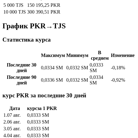
5 000 TJS
150 195,25 PKR
10 000 TJS
300 390,51 PKR
График PKR→TJS
Статистика курса
В
Максимум
Минимум
Изменение
среднем
Последние 30
0,0333
0,0334 SM
0,0332 SM
-0,18%
дней
SM
Последние 90
0,0334
0,0336 SM
0,0332 SM
-0,92%
дней
SM
курс PKR за последние 30 дней
Дата
курс
за
1
PKR
1
.
07 авг.
0,0333
SM
2
.
06 авг.
0,0333
SM
3
.
05 авг.
0,0333
SM
4
.
04 авг.
0,0333
SM