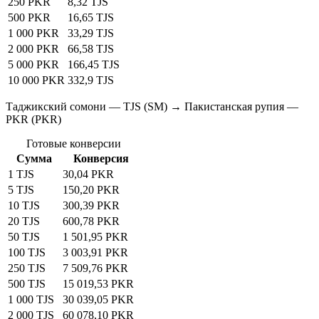
250 PKR
8,32 TJS
500 PKR
16,65 TJS
1 000 PKR
33,29 TJS
2 000 PKR
66,58 TJS
5 000 PKR
166,45 TJS
10 000 PKR
332,9 TJS
Таджикский сомони — TJS (SM) → Пакистанская рупия —
PKR (PKR)
Готовые конверсии
Сумма
Конверсия
1 TJS
30,04 PKR
5 TJS
150,20 PKR
10 TJS
300,39 PKR
20 TJS
600,78 PKR
50 TJS
1 501,95 PKR
100 TJS
3 003,91 PKR
250 TJS
7 509,76 PKR
500 TJS
15 019,53 PKR
1 000 TJS
30 039,05 PKR
2 000 TJS
60 078,10 PKR