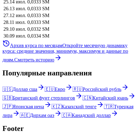
25
.
14 июл.
0,0333
SM
26
.
13 июл.
0,0333
SM
27
.
12 июл.
0,0333
SM
28
.
11 июл.
0,0333
SM
29
.
10 июл.
0,0332
SM
30
.
09 июл.
0,0334
SM
Архив курса по месяцам
Откройте месячную динамику
курса: средние значения, минимум, максимум и данные по
дням.
Смотреть историю
Популярные направления
🇺🇸
Доллар сша
🇪🇺
Евро
🇷🇺
Российский рубль
🇬🇧
Британский фунт стерлингов
🇨🇳
Китайский юань
🇯🇵
Японская иена
🇰🇿
Казахский тенге
🇹🇷
Турецкая
лира
🇦🇪
Дирхам оаэ
🇨🇦
Канадский доллар
Footer