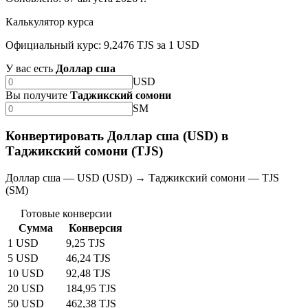
Калькулятор курса
Официальный курс: 9,2476 TJS за 1 USD
У вас есть
Доллар сша
USD
Вы получите
Таджикский сомони
SM
Конвертировать Доллар сша (USD) в
Таджикский сомони (TJS)
Доллар сша — USD (USD) → Таджикский сомони — TJS
(SM)
Готовые конверсии
Сумма
Конверсия
1 USD
9,25 TJS
5 USD
46,24 TJS
10 USD
92,48 TJS
20 USD
184,95 TJS
50 USD
462,38 TJS