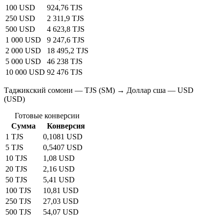
100 USD
924,76 TJS
250 USD
2 311,9 TJS
500 USD
4 623,8 TJS
1 000 USD
9 247,6 TJS
2 000 USD
18 495,2 TJS
5 000 USD
46 238 TJS
10 000 USD
92 476 TJS
Таджикский сомони — TJS (SM) → Доллар сша — USD
(USD)
Готовые конверсии
Сумма
Конверсия
1 TJS
0,1081 USD
5 TJS
0,5407 USD
10 TJS
1,08 USD
20 TJS
2,16 USD
50 TJS
5,41 USD
100 TJS
10,81 USD
250 TJS
27,03 USD
500 TJS
54,07 USD