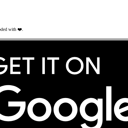
ded with ❤️.