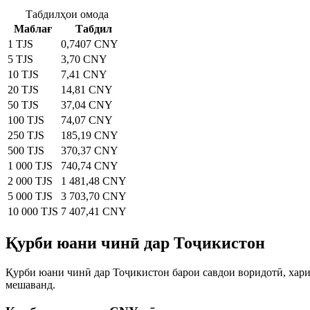
Табдилҳои омода
Маблағ
Табдил
1 TJS
0,7407 CNY
5 TJS
3,70 CNY
10 TJS
7,41 CNY
20 TJS
14,81 CNY
50 TJS
37,04 CNY
100 TJS
74,07 CNY
250 TJS
185,19 CNY
500 TJS
370,37 CNY
1 000 TJS
740,74 CNY
2 000 TJS
1 481,48 CNY
5 000 TJS
3 703,70 CNY
10 000 TJS
7 407,41 CNY
Қурби юани чинӣ дар Тоҷикистон
Қурби юани чинӣ дар Тоҷикистон барои савдои воридотӣ, хари
мешаванд.