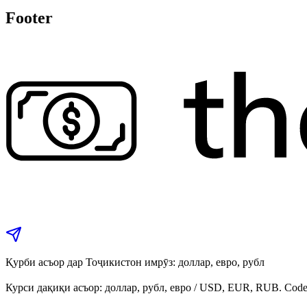
Footer
Қурби асъор дар Тоҷикистон имрӯз: доллар, евро, рубл
Курси дақиқи асъор: доллар, рубл, евро / USD, EUR, RUB. Code