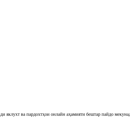
ди яклухт ва пардохтҳои онлайн аҳамияти бештар пайдо мекуна