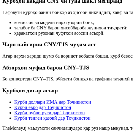
Қурбҳои нақдии CNY чӣ гуна шакл мегиранд
Тафовути қурбҳо байни бонкҳо аз ҳисоби ликвидият, хавф ва 
комиссия ва модели нархгузории бонк;
талабот ба CNY барои ҳисоббаробаркуниҳои тиҷоратӣ;
ҳаракатҳои рӯзонаи ҷуфтҳои асосии асъорӣ.
Чаро пайгирии CNY/TJS муҳим аст
Агар нархи хариди шумо ба воридот вобаста бошад, қурб бево
Абзорҳои муфид барои CNY–TJS
Бо конвертери CNY–TJS, рӯйхати бонкҳо ва графики таърихӣ ш
Қурбҳои дигар асъор
Қурби доллари ИМА дар Тоҷикистон
Қурби евро дар Тоҷикистон
Қурби рубли русӣ дар Тоҷикистон
Қурби тенгеи қазоқӣ дар Тоҷикистон
TheMoney.tj маълумоти санҷидашударо ҳар рӯз нашр мекунад, т