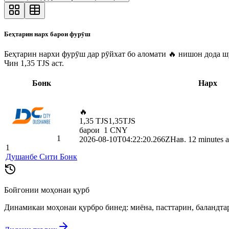
Беҳтарин нарх барои фурӯш
Беҳтарин нархи фурӯш дар рӯйхат бо аломати 🔥 нишон дода шу
Чин 1,35 TJS аст.
Бонк
Нарх
🔥
1,35 TJS
1,35
TJS
барои
1
CNY
1
2026-08-10T04:22:20.266Z
Нав. 12 minutes 
1
Душанбе Сити Бонк
Бойгонии моҳонаи қурб
Динамикаи моҳонаи қурбро бинед: миёна, пасттарин, баландта