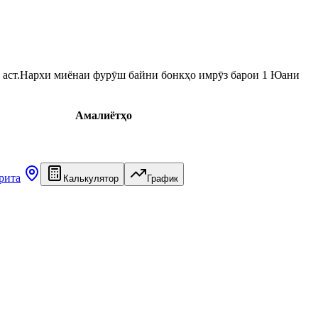
аст.
Нархи миёнаи фурӯш байни бонкҳо имрӯз барои 1 Юани
Амалиётҳо
рита
Калькулятор
График