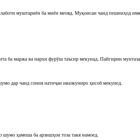
талаботи муштариён ба миён меояд. Муқоисаи чанд пешниҳод имк
сита ба маржа ва нархи фурӯш таъсир мекунад. Пайгирии мунтаз
умо дар чанд сония натиҷаи ивазкуниро ҳисоб мекунед.
о шумо ҳамеша ба арзишҳои тоза такя намоед.