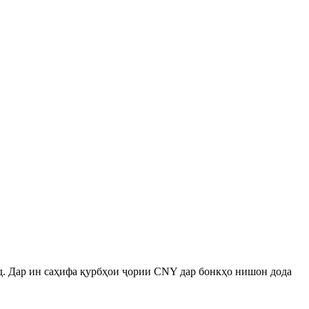
д. Дар ин саҳифа қурбҳои ҷории CNY дар бонкҳо нишон дода