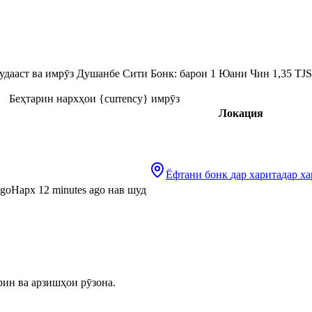
дааст ва имрӯз Душанбе Сити Бонк: барои 1 Юани Чин 1,35 TJS 
Беҳтарин нархҳои {currency} имрӯз
Локация
Ёфтани бонк
дар харита
дар ха
ago
Нарх 12 minutes ago нав шуд
рин ва арзишҳои рӯзона.