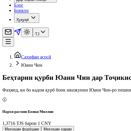
Блог
Бонкҳо
Ҳуқуқӣ
TJ
Саҳифаи асосӣ
Юани Чин
Беҳтарин қурби Юани Чин дар Тоҷикис
Фаҳмед, ки бо кадом қурб бонк ивазкунии Юани Чин-ро пешн
Нархи расмии Бонки Миллии
1,3716 TJS
барои
1
CNY
Мехоҳам фурӯшам
Мехоҳам харам