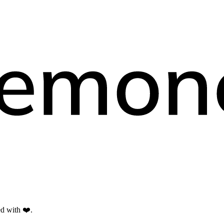
d with ❤️.