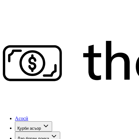
Асосӣ
Қурби асъор
Дар бораи лоиҳа