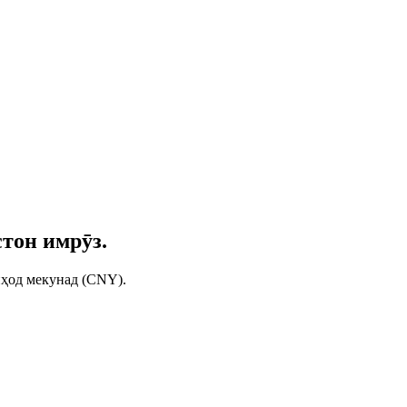
тон имрӯз.
иҳод мекунад (CNY).