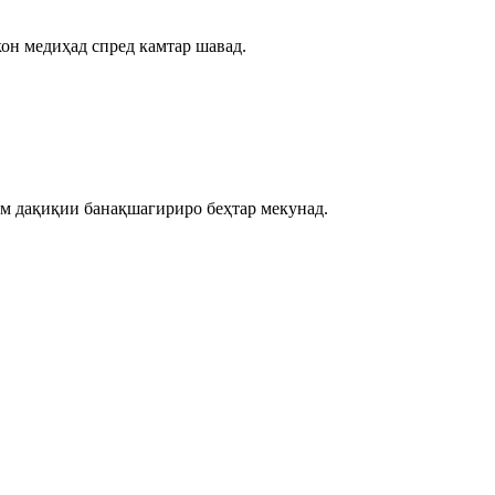
он медиҳад спред камтар шавад.
ам дақиқии банақшагириро беҳтар мекунад.