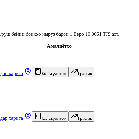
рӯш байни бонкҳо имрӯз барои 1 Евро 10,3661 TJS аст.
Амалиётҳо
а
дар харита
Калькулятор
График
а
дар харита
Калькулятор
График