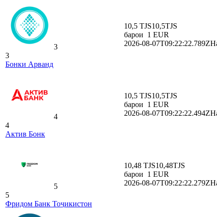
10,5 TJS
10,5
TJS
барои
1
EUR
2026-08-07T09:22:22.789Z
На
3
3
Бонки Арванд
10,5 TJS
10,5
TJS
барои
1
EUR
2026-08-07T09:22:22.494Z
На
4
4
Актив Бонк
10,48 TJS
10,48
TJS
барои
1
EUR
2026-08-07T09:22:22.279Z
На
5
5
Фридом Банк Тоҷикистон