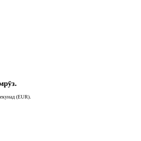
мрӯз.
екунад (EUR).