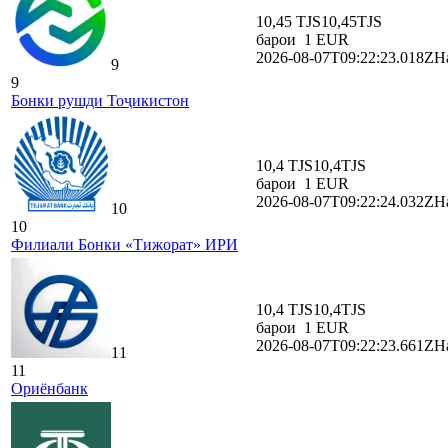
10,45 TJS
10,45
TJS
барои
1
EUR
2026-08-07T09:22:23.018Z
На
9
9
Бонки рушди Тоҷикистон
10,4 TJS
10,4
TJS
барои
1
EUR
2026-08-07T09:22:24.032Z
На
10
10
Филиали Бонки «Тижорат» ИРИ
10,4 TJS
10,4
TJS
барои
1
EUR
2026-08-07T09:22:23.661Z
На
11
11
Ориёнбанк