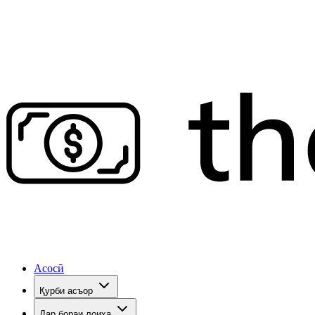
Асосӣ
Қурби асъор
Дар бораи лоиҳа