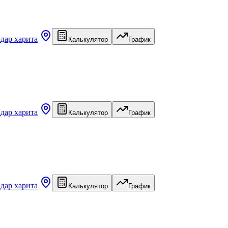
а
дар харита
Калькулятор
График
а
дар харита
Калькулятор
График
а
дар харита
Калькулятор
График