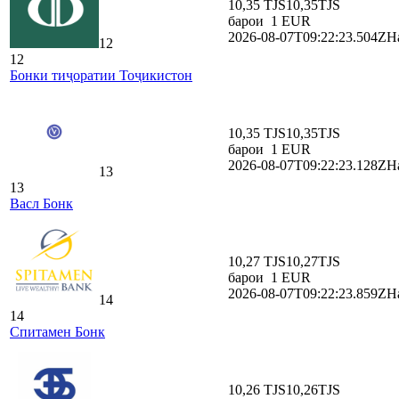
10,35 TJS
10,35
TJS
барои
1
EUR
2026-08-07T09:22:23.504Z
На
12
12
Бонки тиҷоратии Тоҷикистон
10,35 TJS
10,35
TJS
барои
1
EUR
2026-08-07T09:22:23.128Z
На
13
13
Васл Бонк
10,27 TJS
10,27
TJS
барои
1
EUR
2026-08-07T09:22:23.859Z
На
14
14
Спитамен Бонк
10,26 TJS
10,26
TJS