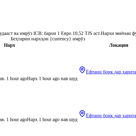
ааст ва имрӯз ICB: барои 1 Евро 10,52 TJS аст.
Нархи миёнаи фу
Беҳтарин нархҳои {currency} имрӯз
Нарх
Локация
Ёфтани бонк
дар харит
в. 1 hour ago
Нарх 1 hour ago нав шуд
Ёфтани бонк
дар харит
в. 1 hour ago
Нарх 1 hour ago нав шуд