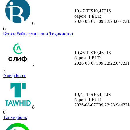
10,47 TJS
10,47
TJS
барои
1
EUR
2026-08-07T09:22:23.601Z
На
6
6
Бонки байналмилалии Тоҷикистон
10,46 TJS
10,46
TJS
барои
1
EUR
2026-08-07T09:22:22.647Z
На
7
7
Алиф Бонк
10,45 TJS
10,45
TJS
барои
1
EUR
2026-08-07T09:22:23.944Z
На
8
8
Тавҳидбонк