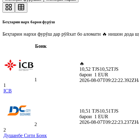
Беҳтарин нарх барои фурӯш
Беҳтарин нархи фурӯш дар рӯйхат бо аломати 🔥 нишон дода шуд
Бонк
🔥
10,52 TJS
10,52
TJS
барои
1
EUR
1
2026-08-07T09:22:22.392Z
На
1
ICB
10,51 TJS
10,51
TJS
барои
1
EUR
2026-08-07T09:22:23.237Z
На
2
2
Душанбе Сити Бонк