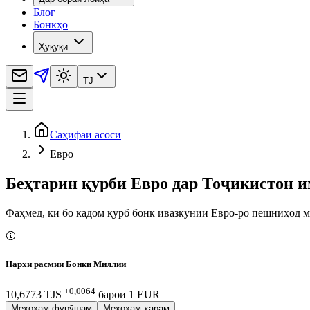
Блог
Бонкҳо
Ҳуқуқӣ
TJ
Саҳифаи асосӣ
Евро
Беҳтарин қурби Евро дар Тоҷикистон и
Фаҳмед, ки бо кадом қурб бонк ивазкунии Евро-ро пешниҳод м
Нархи расмии Бонки Миллии
+0,0064
10,6773 TJS
барои
1
EUR
Мехоҳам фурӯшам
Мехоҳам харам