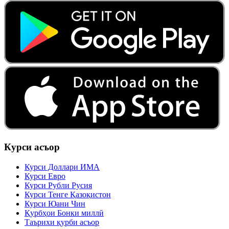
Курси асъор
Курси Доллари ИМА
Курси Евро
Курси Рубли Русия
Курси Тенге Қазоқистон
Курси Юани Чин
Қурбҳои Бонки миллӣ
Таърихи қурби асъор