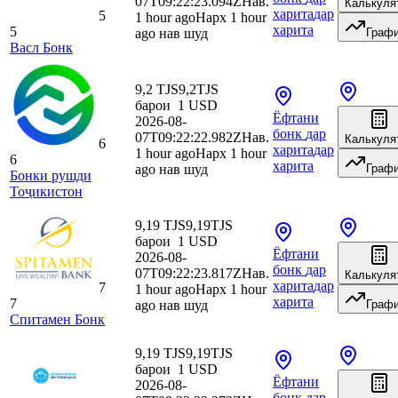
07T09:22:23.094Z
Нав.
Калькуля
харита
дар
5
1 hour ago
Нарх 1 hour
харита
5
ago нав шуд
Граф
Васл Бонк
9,2 TJS
9,2
TJS
барои
1
USD
Ёфтани
2026-08-
бонк
дар
07T09:22:22.982Z
Нав.
Калькуля
6
харита
дар
1 hour ago
Нарх 1 hour
6
харита
ago нав шуд
Граф
Бонки рушди
Тоҷикистон
9,19 TJS
9,19
TJS
барои
1
USD
Ёфтани
2026-08-
бонк
дар
07T09:22:23.817Z
Нав.
Калькуля
харита
дар
7
1 hour ago
Нарх 1 hour
харита
7
ago нав шуд
Граф
Спитамен Бонк
9,19 TJS
9,19
TJS
барои
1
USD
Ёфтани
2026-08-
бонк
дар