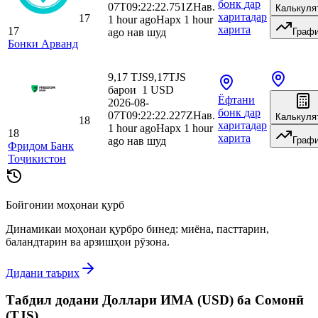
бонк
дар
07T09:22:22.751Z
Нав.
Калькуля
харита
дар
17
1 hour ago
Нарх 1 hour
харита
17
ago нав шуд
Граф
Бонки Арванд
9,17 TJS
9,17
TJS
барои
1
USD
Ёфтани
2026-08-
бонк
дар
07T09:22:22.227Z
Нав.
Калькуля
18
харита
дар
1 hour ago
Нарх 1 hour
18
харита
ago нав шуд
Граф
Фридом Банк
Тоҷикистон
Бойгонии моҳонаи қурб
Динамикаи моҳонаи қурбро бинед: миёна, пасттарин,
баландтарин ва арзишҳои рӯзона.
Дидани таърих
Табдил додани Доллари ИМА (USD) ба Сомонӣ
(TJS)