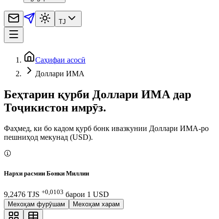
TJ
Саҳифаи асосӣ
Доллари ИМА
Беҳтарин қурби Доллари ИМА дар
Тоҷикистон имрӯз.
Фаҳмед, ки бо кадом қурб бонк ивазкунии Доллари ИМА-ро
пешниҳод мекунад (USD).
Нархи расмии Бонки Миллии
+0,0103
9,2476 TJS
барои
1
USD
Мехоҳам фурӯшам
Мехоҳам харам