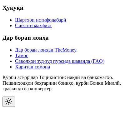
Ҳуқуқӣ
Шартҳои истифодабарӣ
Сиёсати махфият
Дар бораи лоиҳа
Дар бораи лоиҳаи TheMoney
Тамос
Саволҳои зуд-зуд пурсида шаванда (FAQ)
Харитаи сомона
Қурби асъор дар Тоҷикистон: нақдӣ ва банкоматҳо.
Пешниҳодҳои беҳтарини бонкҳо, қурби Бонки Миллӣ,
графикҳо ва конвертер.