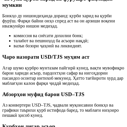
мумкин
Бонкҳо ду нишондиҳанда доранд: қурби харид ва қурби
фурӯш. Фарқи байни онҳо спред аст ва он арзиши воқеии
ивазкунӣро нишон медиҳад.
комиссия ва сиёсати дохилии бонк;
талабот ва пешниҳод ба асъори нақдӣ;
вазъи бозори ҷаҳонӣ ва ликвидият.
Чаро назорати USD/TJS муҳим аст
Агар шумо қурбро мунтазам пайгирӣ кунед, вақти мувофиқро
барои хариди асъор, пардохтҳои сафар ва нигоҳдории
пасандоз осонтар интихоб мекунед. Ҳатто тағйироти хурд дар
маблағҳои калон фарқи ҷиддӣ медиҳад.
Абзорҳои муфид барои USD–TJS
Аз конвертери USD–TJS, ҷадвали муқоисавии бонкҳо ва
графики таърихи қурб истифода баред, то маблағи ниҳоиро
пешакӣ ҳисоб кунед.
Қурбҳои дигар асъор