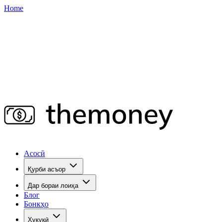
Home
Асосӣ
Қурби асъор
Дар бораи лоиҳа
Блог
Бонкҳо
Ҳуқуқӣ