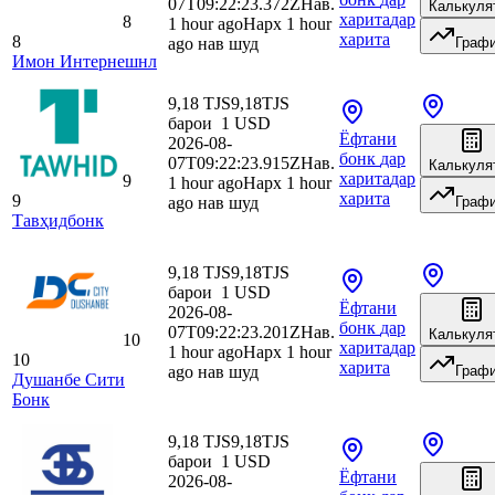
07T09:22:23.372Z
Нав.
Калькуля
харита
дар
8
1 hour ago
Нарх 1 hour
харита
8
ago нав шуд
Граф
Имон Интернешнл
9,18 TJS
9,18
TJS
барои
1
USD
Ёфтани
2026-08-
бонк
дар
07T09:22:23.915Z
Нав.
Калькуля
харита
дар
9
1 hour ago
Нарх 1 hour
харита
9
ago нав шуд
Граф
Тавҳидбонк
9,18 TJS
9,18
TJS
барои
1
USD
Ёфтани
2026-08-
бонк
дар
07T09:22:23.201Z
Нав.
Калькуля
10
харита
дар
1 hour ago
Нарх 1 hour
10
харита
ago нав шуд
Граф
Душанбе Сити
Бонк
9,18 TJS
9,18
TJS
барои
1
USD
Ёфтани
2026-08-