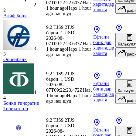
Калькуля
07T09:22:22.603Z
Нав.
харита
дар
2
1 hour ago
Нарх 1 hour
харита
2
Граф
ago нав шуд
Алиф Бонк
9,2 TJS
9,2
TJS
барои
1
USD
Ёфтани
2026-08-
бонк
дар
07T09:22:23.633Z
Нав.
Калькуля
харита
дар
3
1 hour ago
Нарх 1 hour
харита
3
ago нав шуд
Граф
Ориёнбанк
9,2 TJS
9,2
TJS
барои
1
USD
Ёфтани
2026-08-
бонк
дар
07T09:22:23.472Z
Нав.
Калькуля
4
харита
дар
1 hour ago
Нарх 1 hour
4
харита
ago нав шуд
Граф
Бонки тиҷоратии
Тоҷикистон
9,2 TJS
9,2
TJS
барои
1
USD
Ёфтани
2026-08-
бонк
дар