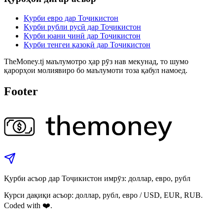
Қурби евро дар Тоҷикистон
Қурби рубли русӣ дар Тоҷикистон
Қурби юани чинӣ дар Тоҷикистон
Қурби тенгеи қазоқӣ дар Тоҷикистон
TheMoney.tj маълумотро ҳар рӯз нав мекунад, то шумо
қарорҳои молиявиро бо маълумоти тоза қабул намоед.
Footer
Қурби асъор дар Тоҷикистон имрӯз: доллар, евро, рубл
Курси дақиқи асъор: доллар, рубл, евро / USD, EUR, RUB.
Coded with ❤️.