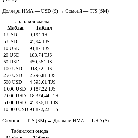
Доллари ИМА — USD ($) → Сомонӣ — TJS (SM)
Табдилҳои омода
Маблағ
Табдил
1 USD
9,19 TJS
5 USD
45,94 TJS
10 USD
91,87 TJS
20 USD
183,74 TJS
50 USD
459,36 TJS
100 USD
918,72 TJS
250 USD
2 296,81 TJS
500 USD
4 593,61 TJS
1 000 USD
9 187,22 TJS
2 000 USD
18 374,44 TJS
5 000 USD
45 936,11 TJS
10 000 USD
91 872,22 TJS
Сомонӣ — TJS (SM) → Доллари ИМА — USD ($)
Табдилҳои омода
Маблағ
Табдил