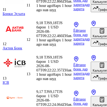
бонк
дар
07T09:22:22.866Z
Нав.
Калькуля
харита
дар
11
1 hour ago
Нарх 1 hour
харита
11
ago нав шуд
Граф
Бонки Эсхата
9,18 TJS
9,18
TJS
барои
1
USD
Ёфтани
2026-08-
бонк
дар
07T09:22:22.460Z
Нав.
Калькуля
харита
дар
12
1 hour ago
Нарх 1 hour
харита
12
ago нав шуд
Граф
Актив Бонк
9,18 TJS
9,18
TJS
барои
1
USD
Ёфтани
2026-08-
бонк
дар
07T09:22:22.357Z
Нав.
Калькуля
харита
дар
13
1 hour ago
Нарх 1 hour
харита
13
ago нав шуд
Граф
ICB
9,17 TJS
9,17
TJS
барои
1
USD
Ёфтани
2026-08-
бонк
дар
07T09:22:24.064Z
Нав.
Калькуля