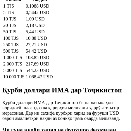
1 TJS
0,1088 USD
5 TJS
0,5442 USD
10 TJS
1,09 USD
20 TJS
2,18 USD
50 TJS
5,44 USD
100 TJS
10,88 USD
250 TJS
27,21 USD
500 TJS
54,42 USD
1 000 TJS
108,85 USD
2 000 TJS
217,69 USD
5 000 TJS
544,23 USD
10 000 TJS
1 088,47 USD
Қурби доллари ИМА дар Тоҷикистон
Қурби доллари ИМА дар Тоҷикистон ба нархи молҳои
воридотӣ, пасандоз ва қарорҳои молиявии ҳаррӯза таъсир
мерасонад. Дар ин саҳифа қурбҳои харид ва фурӯши USD
барои амалиётҳои нақдӣ аз бонкҳо ҷамъ оварда мешаванд.
Чӣ гуна қурби харид ва фурӯшро фаҳмидан