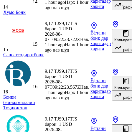
харита
дар
14
1 hour ago
Нарх 1 hour
харита
14
ago нав шуд
Граф
Ҳумо Бонк
9,17 TJS
9,17
TJS
барои
1
USD
Ёфтани
2026-08-
бонк
дар
07T09:22:23.722Z
Нав.
Калькуля
харита
дар
15
1 hour ago
Нарх 1 hour
харита
15
ago нав шуд
Граф
Саноатсодиротбонк
9,17 TJS
9,17
TJS
барои
1
USD
Ёфтани
2026-08-
бонк
дар
16
07T09:22:23.567Z
Нав.
Калькуля
харита
дар
16
1 hour ago
Нарх 1 hour
харита
Бонки
ago нав шуд
Граф
байналмилалии
Тоҷикистон
9,17 TJS
9,17
TJS
барои
1
USD
Ёфтани
2026-08-