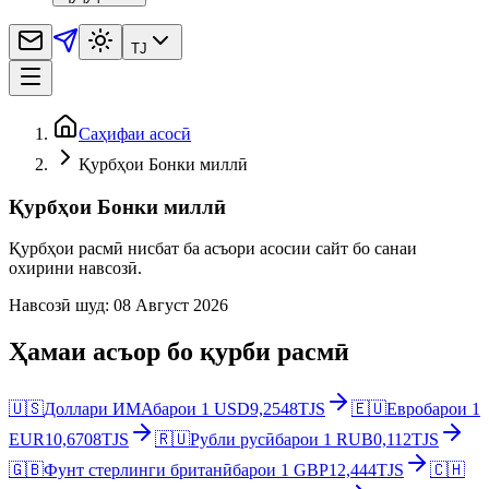
TJ
Саҳифаи асосӣ
Қурбҳои Бонки миллӣ
Қурбҳои Бонки миллӣ
Қурбҳои расмӣ нисбат ба асъори асосии сайт бо санаи
охирини навсозӣ.
Навсозӣ шуд
:
08 Август 2026
Ҳамаи асъор бо қурби расмӣ
🇺🇸
Доллари ИМА
барои
1
USD
9,2548
TJS
🇪🇺
Евро
барои
1
EUR
10,6708
TJS
🇷🇺
Рубли русӣ
барои
1
RUB
0,112
TJS
🇬🇧
Фунт стерлинги британӣ
барои
1
GBP
12,444
TJS
🇨🇭