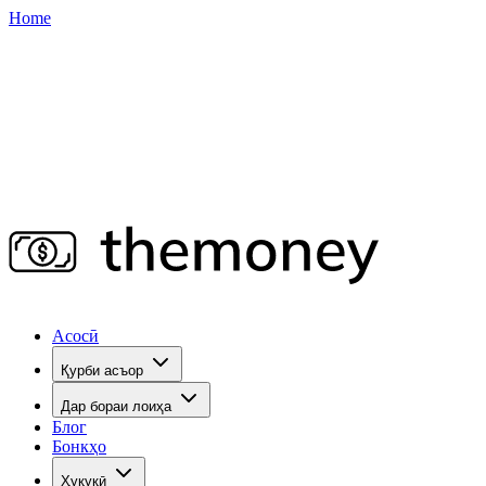
Home
Асосӣ
Қурби асъор
Дар бораи лоиҳа
Блог
Бонкҳо
Ҳуқуқӣ