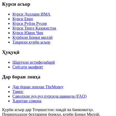
Курси асъор
Курси Доллари ИМА
Курси Евро
Курси Рубли Русия
Курси Тенге Қазоқистон
Курси Юани Чин
Қурбҳои Бонки миллӣ
Таърихи қурби асъор
Ҳуқуқӣ
Шартҳои истифодабарӣ
Сиёсати махфият
Дар бораи лоиҳа
Дар бораи лоиҳаи TheMoney
Тамос
Саволҳои зуд-зуд пурсида шаванда (FAQ)
Харитаи сомона
Қурби асъор дар Тоҷикистон: нақдӣ ва банкоматҳо.
Пешниҳодҳои беҳтарини бонкҳо, қурби Бонки Миллӣ,