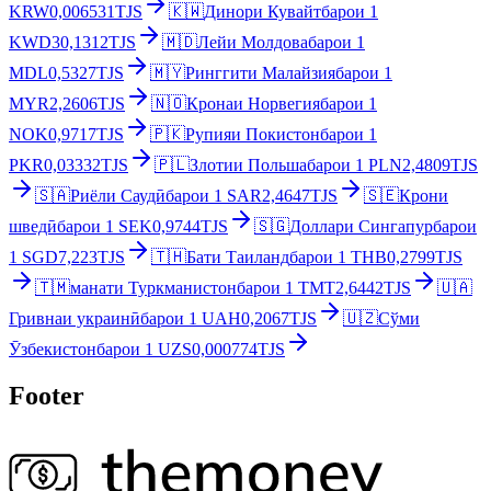
KRW
0,006531
TJS
🇰🇼
Динори Кувайт
барои
1
KWD
30,1312
TJS
🇲🇩
Лейи Молдова
барои
1
MDL
0,5327
TJS
🇲🇾
Ринггити Малайзия
барои
1
MYR
2,2606
TJS
🇳🇴
Кронаи Норвегия
барои
1
NOK
0,9717
TJS
🇵🇰
Рупияи Покистон
барои
1
PKR
0,03332
TJS
🇵🇱
Злотии Польша
барои
1
PLN
2,4809
TJS
🇸🇦
Риёли Саудӣ
барои
1
SAR
2,4647
TJS
🇸🇪
Крони
шведӣ
барои
1
SEK
0,9744
TJS
🇸🇬
Доллари Сингапур
барои
1
SGD
7,223
TJS
🇹🇭
Бати Таиланд
барои
1
THB
0,2799
TJS
🇹🇲
манати Туркманистон
барои
1
TMT
2,6442
TJS
🇺🇦
Гривнаи украинӣ
барои
1
UAH
0,2067
TJS
🇺🇿
Сўми
Ӯзбекистон
барои
1
UZS
0,000774
TJS
Footer