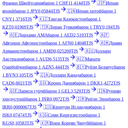
Франки Швейтсария
барои
1
CHF
11,4144
TJS
🇯🇵
Иенаи
японӣ
барои
1
JPY
0,05844
TJS
🇨🇳
Иенаи хитоӣ
барои
1
CNY
1,3716
TJS
🇰🇿
Тангаи Казокистон
барои
1
KZT
0,01969
TJS
🇹🇷
Лираи Туркия
барои
1
TRY
0,194
TJS
🇦🇪
Дирҳами АМА
барои
1
AED
2,5193
TJS
🇦🇫
Афғонии Афғонистон
барои
1
AFN
0,14048
TJS
🇦🇲
Драми
Арманистон
барои
1
AMD
0,025269
TJS
🇦🇺
Доллари
Австралия
барои
1
AUD
6,5135
TJS
🇦🇿
Манати
Озарбойҷон
барои
1
AZN
5,444
TJS
🇧🇾
Рубли Беларус
барои
1
BYN
3,105
TJS
🇨🇦
Доллари Канада
барои
1
CAD
6,6021
TJS
🇩🇰
Крони Дания
барои
1
DKK
1,4272
TJS
🇬🇪
Лариси гурҷӣ
барои
1
GEL
3,5293
TJS
🇮🇳
Рупияи
ҳиндустонӣ
барои
1
INR
0,0972
TJS
🇮🇷
Риёли Эрон
барои
1
IRR
0,0000067
TJS
🇮🇸
Кронури Исландия
барои
1
ISK
0,07474
TJS
🇰🇬
Соми Қирғизистон
барои
1
KGS
0,10583
TJS
🇰🇷
Вони Кореяи Ҷанубӣ
барои
1