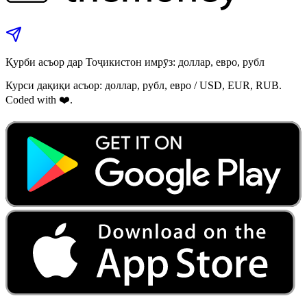
Қурби асъор дар Тоҷикистон имрӯз: доллар, евро, рубл
Курси дақиқи асъор: доллар, рубл, евро / USD, EUR, RUB.
Coded with ❤️.