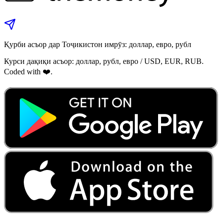
Қурби асъор дар Тоҷикистон имрӯз: доллар, евро, рубл
Курси дақиқи асъор: доллар, рубл, евро / USD, EUR, RUB.
Coded with ❤️.