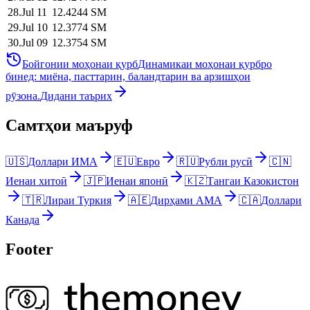
28
.
Jul 11
12.4244
SM
29
.
Jul 10
12.3774
SM
30
.
Jul 09
12.3754
SM
Бойгонии моҳонаи қурб
Динамикаи моҳонаи қурбро
бинед: миёна, пасттарин, баландтарин ва арзишҳои
рӯзона.
Дидани таърих
Самтҳои маъруф
🇺🇸
Доллари ИМА
🇪🇺
Евро
🇷🇺
Рубли русӣ
🇨🇳
Иенаи хитоӣ
🇯🇵
Иенаи японӣ
🇰🇿
Тангаи Казокистон
🇹🇷
Лираи Туркия
🇦🇪
Дирҳами АМА
🇨🇦
Доллари
Канада
Footer