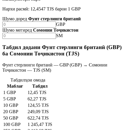
Нархи расмӣ: 12,4547 TJS барои 1 GBP
Шумо доред
Фунт стерлинги британӣ
GBP
Шумо мегиред
Сомонии Тоҷикистон
SM
Табдил додани Фунт стерлинги британӣ (GBP)
ба Сомонии Тоҷикистон (TJS)
Фунт стерлинги британӣ — GBP (GBP) → Сомонии
Тоҷикистон — TJS (SM)
Табдилҳои омода
Маблағ
Табдил
1 GBP
12,45 TJS
5 GBP
62,27 TJS
10 GBP
124,55 TJS
20 GBP
249,09 TJS
50 GBP
622,74 TJS
100 GBP
1 245,47 TJS