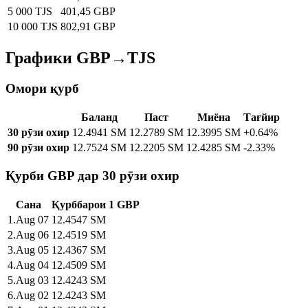
5 000 TJS
401,45 GBP
10 000 TJS
802,91 GBP
Графики GBP→TJS
Омори қурб
Баланд
Паст
Миёна
Тағйир
30 рӯзи охир
12.4941 SM
12.2789 SM
12.3995 SM
+0.64%
90 рӯзи охир
12.7524 SM
12.2205 SM
12.4285 SM
-2.33%
Қурби GBP дар 30 рӯзи охир
Сана
Қурб
барои
1
GBP
1
.
Aug 07
12.4547
SM
2
.
Aug 06
12.4519
SM
3
.
Aug 05
12.4367
SM
4
.
Aug 04
12.4509
SM
5
.
Aug 03
12.4243
SM
6
.
Aug 02
12.4243
SM