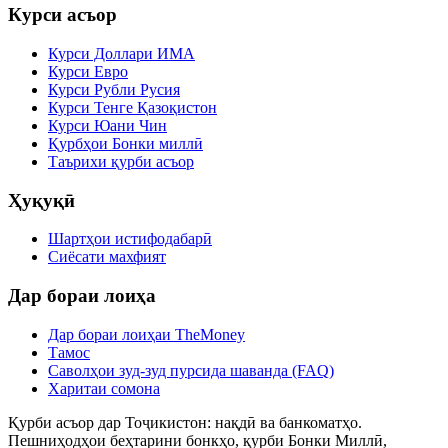
Курси асъор
Курси Доллари ИМА
Курси Евро
Курси Рубли Русия
Курси Тенге Қазоқистон
Курси Юани Чин
Қурбҳои Бонки миллӣ
Таърихи қурби асъор
Ҳуқуқӣ
Шартҳои истифодабарӣ
Сиёсати махфият
Дар бораи лоиҳа
Дар бораи лоиҳаи TheMoney
Тамос
Саволҳои зуд-зуд пурсида шаванда (FAQ)
Харитаи сомона
Қурби асъор дар Тоҷикистон: нақдӣ ва банкоматҳо.
Пешниҳодҳои беҳтарини бонкҳо, қурби Бонки Миллӣ,