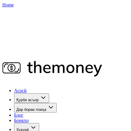
Home
Асосӣ
Қурби асъор
Дар бораи лоиҳа
Блог
Бонкҳо
Ҳуқуқӣ