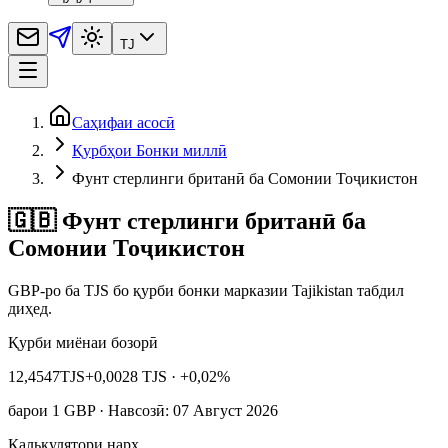
TJ
Саҳифаи асосӣ
Қурбҳои Бонки миллӣ
Фунт стерлинги британӣ ба Сомонии Тоҷикистон
🇬🇧 Фунт стерлинги британӣ ба
Сомонии Тоҷикистон
GBP‑ро ба TJS бо қурби бонки марказии Tajikistan табдил
диҳед.
Қурби миёнаи бозорӣ
12,4547
TJS
+0,0028 TJS
· +0,02%
барои
1
GBP
· Навсозӣ: 07 Август 2026
Калькулятори нарх