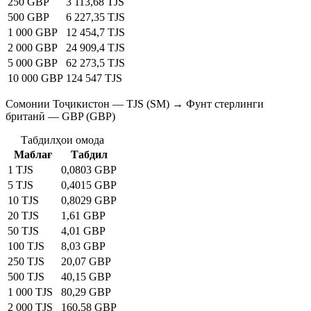
250 GBP
3 113,68 TJS
500 GBP
6 227,35 TJS
1 000 GBP
12 454,7 TJS
2 000 GBP
24 909,4 TJS
5 000 GBP
62 273,5 TJS
10 000 GBP
124 547 TJS
Сомонии Тоҷикистон — TJS (SM) → Фунт стерлинги
британӣ — GBP (GBP)
Табдилҳои омода
Маблағ
Табдил
1 TJS
0,0803 GBP
5 TJS
0,4015 GBP
10 TJS
0,8029 GBP
20 TJS
1,61 GBP
50 TJS
4,01 GBP
100 TJS
8,03 GBP
250 TJS
20,07 GBP
500 TJS
40,15 GBP
1 000 TJS
80,29 GBP
2 000 TJS
160,58 GBP