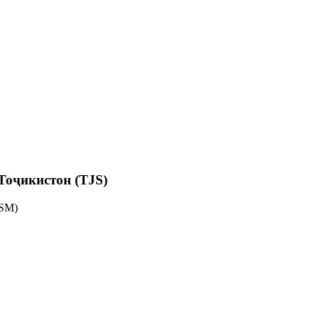
Тоҷикистон (TJS)
SM)