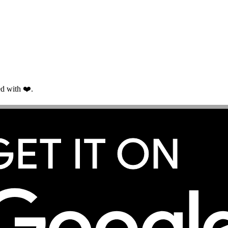
d with ❤️.