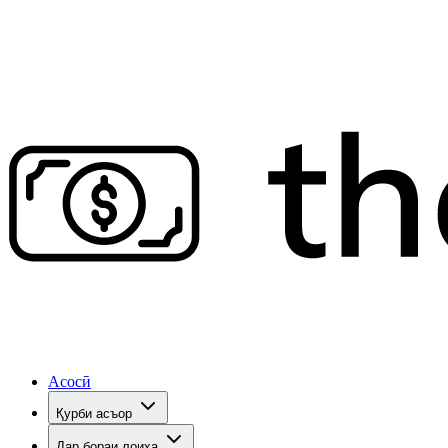
Асосӣ
Қурби асъор
Дар бораи лоиҳа