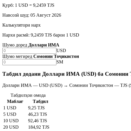
Қурб: 1 USD = 9,2459 TJS
Навсозӣ шуд
:
05 Август 2026
Калькулятори нарх
Нархи расмӣ: 9,2459 TJS барои 1 USD
Шумо доред
Доллари ИМА
USD
Шумо мегиред
Сомонии Тоҷикистон
SM
Табдил додани Доллари ИМА (USD) ба Сомонии 
Доллари ИМА — USD (USD) → Сомонии Тоҷикистон — TJS (
Табдилҳои омода
Маблағ
Табдил
1 USD
9,25 TJS
5 USD
46,23 TJS
10 USD
92,46 TJS
20 USD
184,92 TJS