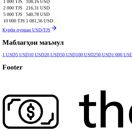
1 000 TJS
108,16 USD
2 000 TJS
216,31 USD
5 000 TJS
540,78 USD
10 000 TJS
1 081,56 USD
Қурби пурраи USD/TJS
Маблағҳои маъмул
1 USD
5 USD
10 USD
20 USD
50 USD
100 USD
250 USD
1 000 US
Footer