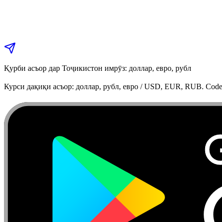
Қурби асъор дар Тоҷикистон имрӯз: доллар, евро, рубл
Курси дақиқи асъор: доллар, рубл, евро / USD, EUR, RUB. Code