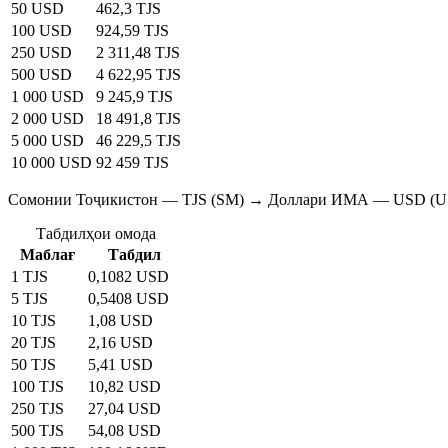
50 USD
462,3 TJS
100 USD
924,59 TJS
250 USD
2 311,48 TJS
500 USD
4 622,95 TJS
1 000 USD
9 245,9 TJS
2 000 USD
18 491,8 TJS
5 000 USD
46 229,5 TJS
10 000 USD
92 459 TJS
Сомонии Тоҷикистон — TJS (SM) → Доллари ИМА — USD (U
Табдилҳои омода
Маблағ
Табдил
1 TJS
0,1082 USD
5 TJS
0,5408 USD
10 TJS
1,08 USD
20 TJS
2,16 USD
50 TJS
5,41 USD
100 TJS
10,82 USD
250 TJS
27,04 USD
500 TJS
54,08 USD