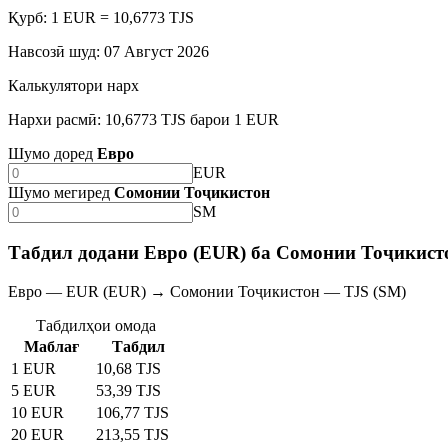
Қурб: 1 EUR = 10,6773 TJS
Навсозӣ шуд
:
07 Август 2026
Калькулятори нарх
Нархи расмӣ: 10,6773 TJS барои 1 EUR
Шумо доред
Евро
EUR
Шумо мегиред
Сомонии Тоҷикистон
SM
Табдил додани Евро (EUR) ба Сомонии Тоҷикисто
Евро — EUR (EUR) → Сомонии Тоҷикистон — TJS (SM)
Табдилҳои омода
Маблағ
Табдил
1 EUR
10,68 TJS
5 EUR
53,39 TJS
10 EUR
106,77 TJS
20 EUR
213,55 TJS