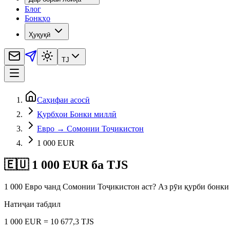
Блог
Бонкҳо
Ҳуқуқӣ
TJ
Саҳифаи асосӣ
Қурбҳои Бонки миллӣ
Евро → Сомонии Тоҷикистон
1 000 EUR
🇪🇺 1 000 EUR ба TJS
1 000 Евро чанд Сомонии Тоҷикистон аст? Аз рӯи қурби бонки ма
Натиҷаи табдил
1 000 EUR = 10 677,3 TJS