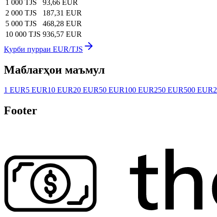
1 000 TJS
93,66 EUR
2 000 TJS
187,31 EUR
5 000 TJS
468,28 EUR
10 000 TJS
936,57 EUR
Қурби пурраи EUR/TJS
Маблағҳои маъмул
1 EUR
5 EUR
10 EUR
20 EUR
50 EUR
100 EUR
250 EUR
500 EUR
Footer