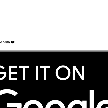
d with ❤️.