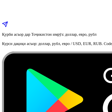
Қурби асъор дар Тоҷикистон имрӯз: доллар, евро, рубл
Курси дақиқи асъор: доллар, рубл, евро / USD, EUR, RUB. Code