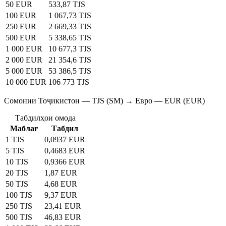
50 EUR
533,87 TJS
100 EUR
1 067,73 TJS
250 EUR
2 669,33 TJS
500 EUR
5 338,65 TJS
1 000 EUR
10 677,3 TJS
2 000 EUR
21 354,6 TJS
5 000 EUR
53 386,5 TJS
10 000 EUR
106 773 TJS
Сомонии Тоҷикистон — TJS (SM) → Евро — EUR (EUR)
Табдилҳои омода
Маблағ
Табдил
1 TJS
0,0937 EUR
5 TJS
0,4683 EUR
10 TJS
0,9366 EUR
20 TJS
1,87 EUR
50 TJS
4,68 EUR
100 TJS
9,37 EUR
250 TJS
23,41 EUR
500 TJS
46,83 EUR