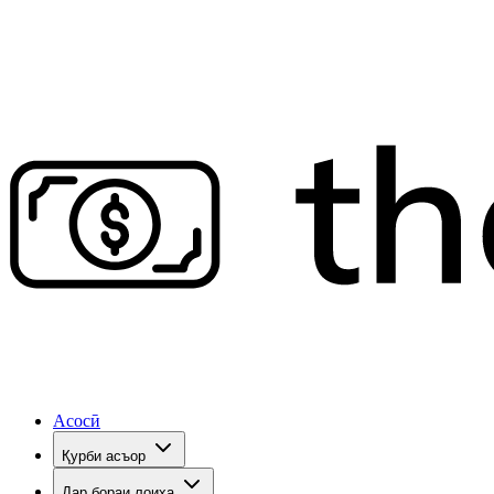
Асосӣ
Қурби асъор
Дар бораи лоиҳа