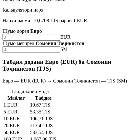
Калькулятори нарх
Нархи расмӣ: 10,6708 TJS барои 1 EUR
Шумо доред
Евро
EUR
Шумо мегиред
Сомонии Тоҷикистон
SM
Табдил додани Евро (EUR) ба Сомонии
Тоҷикистон (TJS)
Евро — EUR (EUR) → Сомонии Тоҷикистон — TJS (SM)
Табдилҳои омода
Маблағ
Табдил
1 EUR
10,67 TJS
5 EUR
53,35 TJS
10 EUR
106,71 TJS
20 EUR
213,42 TJS
50 EUR
533,54 TJS
100 EUR
1 067,08 TJS