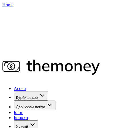
Home
Асосӣ
Қурби асъор
Дар бораи лоиҳа
Блог
Бонкҳо
Ҳуқуқӣ