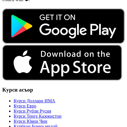
Курси асъор
Курси Доллари ИМА
Курси Евро
Курси Рубли Русия
Курси Тенге Қазоқистон
Курси Юани Чин
Қурбҳои Бонки миллӣ