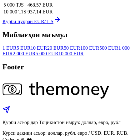
5 000 TJS
468,57 EUR
10 000 TJS
937,14 EUR
Қурби пурраи EUR/TJS
Маблағҳои маъмул
1 EUR
5 EUR
10 EUR
20 EUR
50 EUR
100 EUR
500 EUR
1 000
EUR
2 000 EUR
5 000 EUR
10 000 EUR
Footer
Қурби асъор дар Тоҷикистон имрӯз: доллар, евро, рубл
Курси дақиқи асъор: доллар, рубл, евро / USD, EUR, RUB.
Coded with ❤️.