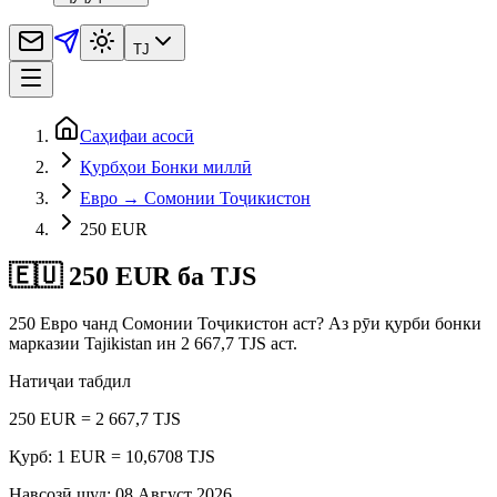
TJ
Саҳифаи асосӣ
Қурбҳои Бонки миллӣ
Евро → Сомонии Тоҷикистон
250 EUR
🇪🇺 250 EUR ба TJS
250 Евро чанд Сомонии Тоҷикистон аст? Аз рӯи қурби бонки
марказии Tajikistan ин 2 667,7 TJS аст.
Натиҷаи табдил
250 EUR = 2 667,7 TJS
Қурб: 1 EUR = 10,6708 TJS
Навсозӣ шуд
:
08 Август 2026