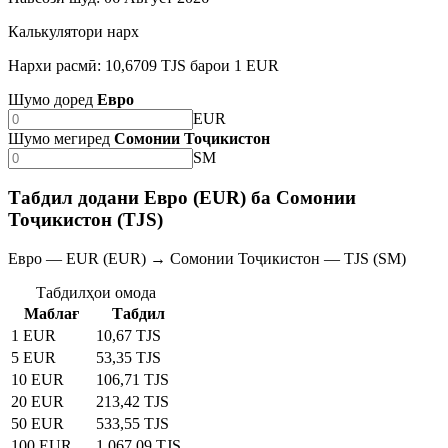
Калькулятори нарх
Нархи расмӣ: 10,6709 TJS барои 1 EUR
Шумо доред
Евро
EUR
Шумо мегиред
Сомонии Тоҷикистон
SM
Табдил додани Евро (EUR) ба Сомонии
Тоҷикистон (TJS)
Евро — EUR (EUR) → Сомонии Тоҷикистон — TJS (SM)
Табдилҳои омода
Маблағ
Табдил
1 EUR
10,67 TJS
5 EUR
53,35 TJS
10 EUR
106,71 TJS
20 EUR
213,42 TJS
50 EUR
533,55 TJS
100 EUR
1 067,09 TJS