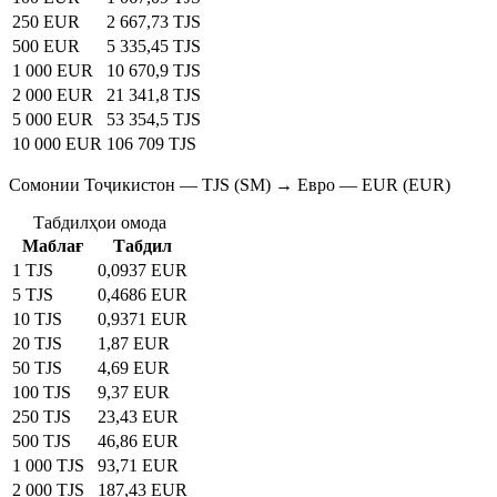
250 EUR
2 667,73 TJS
500 EUR
5 335,45 TJS
1 000 EUR
10 670,9 TJS
2 000 EUR
21 341,8 TJS
5 000 EUR
53 354,5 TJS
10 000 EUR
106 709 TJS
Сомонии Тоҷикистон — TJS (SM) → Евро — EUR (EUR)
Табдилҳои омода
Маблағ
Табдил
1 TJS
0,0937 EUR
5 TJS
0,4686 EUR
10 TJS
0,9371 EUR
20 TJS
1,87 EUR
50 TJS
4,69 EUR
100 TJS
9,37 EUR
250 TJS
23,43 EUR
500 TJS
46,86 EUR
1 000 TJS
93,71 EUR
2 000 TJS
187,43 EUR