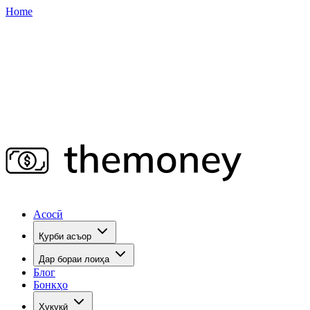
Home
Асосӣ
Қурби асъор
Дар бораи лоиҳа
Блог
Бонкҳо
Ҳуқуқӣ