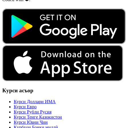
Курси асъор
Курси Доллари ИМА
Курси Евро
Курси Рубли Русия
Курси Тенге Қазоқистон
Курси Юани Чин
Қурбҳои Бонки миллӣ