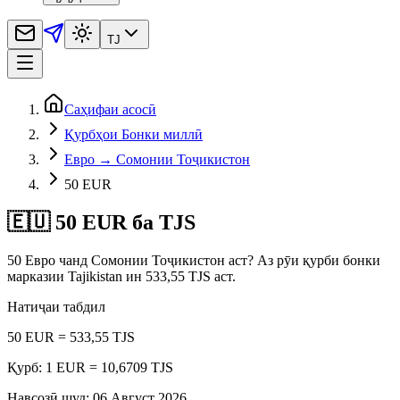
TJ
Саҳифаи асосӣ
Қурбҳои Бонки миллӣ
Евро → Сомонии Тоҷикистон
50 EUR
🇪🇺 50 EUR ба TJS
50 Евро чанд Сомонии Тоҷикистон аст? Аз рӯи қурби бонки
марказии Tajikistan ин 533,55 TJS аст.
Натиҷаи табдил
50 EUR = 533,55 TJS
Қурб: 1 EUR = 10,6709 TJS
Навсозӣ шуд
:
06 Август 2026