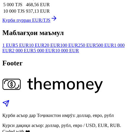
5 000 TJS
468,56 EUR
10 000 TJS
937,13 EUR
Қурби пурраи EUR/TJS
Маблағҳои маъмул
1 EUR
5 EUR
10 EUR
20 EUR
100 EUR
250 EUR
500 EUR
1 000
EUR
2 000 EUR
5 000 EUR
10 000 EUR
Footer
Қурби асъор дар Тоҷикистон имрӯз: доллар, евро, рубл
Курси дақиқи асъор: доллар, рубл, евро / USD, EUR, RUB.
Coded with ❤️.