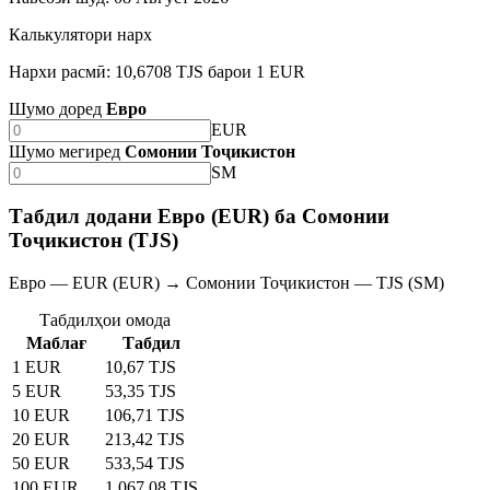
Калькулятори нарх
Нархи расмӣ: 10,6708 TJS барои 1 EUR
Шумо доред
Евро
EUR
Шумо мегиред
Сомонии Тоҷикистон
SM
Табдил додани Евро (EUR) ба Сомонии
Тоҷикистон (TJS)
Евро — EUR (EUR) → Сомонии Тоҷикистон — TJS (SM)
Табдилҳои омода
Маблағ
Табдил
1 EUR
10,67 TJS
5 EUR
53,35 TJS
10 EUR
106,71 TJS
20 EUR
213,42 TJS
50 EUR
533,54 TJS
100 EUR
1 067,08 TJS