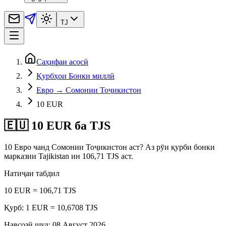
TJ
Саҳифаи асосӣ
Қурбҳои Бонки миллӣ
Евро → Сомонии Тоҷикистон
10 EUR
🇪🇺 10 EUR ба TJS
10 Евро чанд Сомонии Тоҷикистон аст? Аз рӯи қурби бонки
марказии Tajikistan ин 106,71 TJS аст.
Натиҷаи табдил
10 EUR = 106,71 TJS
Қурб: 1 EUR = 10,6708 TJS
Навсозӣ шуд
:
08 Август 2026