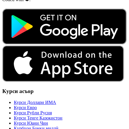
Курси асъор
Курси Доллари ИМА
Курси Евро
Курси Рубли Русия
Курси Тенге Қазоқистон
Курси Юани Чин
Қурбҳои Бонки миллӣ