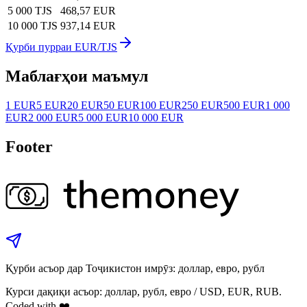
5 000 TJS
468,57 EUR
10 000 TJS
937,14 EUR
Қурби пурраи EUR/TJS
Маблағҳои маъмул
1 EUR
5 EUR
20 EUR
50 EUR
100 EUR
250 EUR
500 EUR
1 000
EUR
2 000 EUR
5 000 EUR
10 000 EUR
Footer
Қурби асъор дар Тоҷикистон имрӯз: доллар, евро, рубл
Курси дақиқи асъор: доллар, рубл, евро / USD, EUR, RUB.
Coded with ❤️.