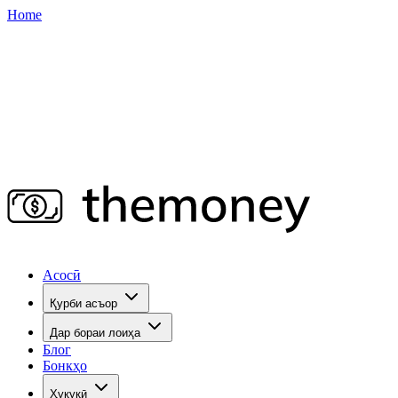
Home
Асосӣ
Қурби асъор
Дар бораи лоиҳа
Блог
Бонкҳо
Ҳуқуқӣ