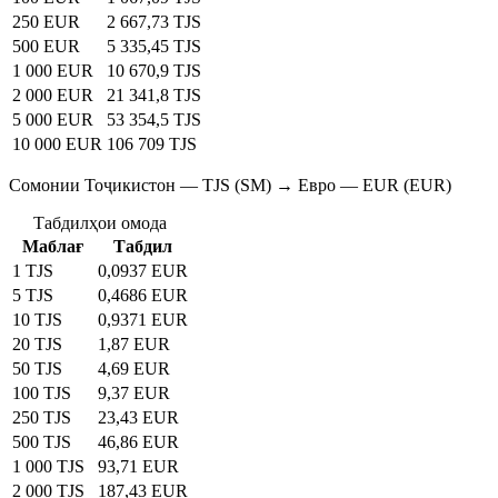
250 EUR
2 667,73 TJS
500 EUR
5 335,45 TJS
1 000 EUR
10 670,9 TJS
2 000 EUR
21 341,8 TJS
5 000 EUR
53 354,5 TJS
10 000 EUR
106 709 TJS
Сомонии Тоҷикистон — TJS (SM) → Евро — EUR (EUR)
Табдилҳои омода
Маблағ
Табдил
1 TJS
0,0937 EUR
5 TJS
0,4686 EUR
10 TJS
0,9371 EUR
20 TJS
1,87 EUR
50 TJS
4,69 EUR
100 TJS
9,37 EUR
250 TJS
23,43 EUR
500 TJS
46,86 EUR
1 000 TJS
93,71 EUR
2 000 TJS
187,43 EUR