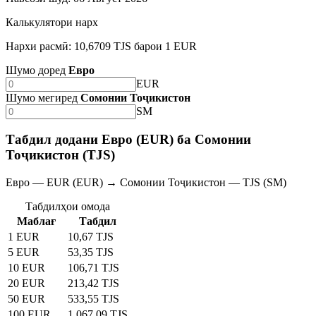
Калькулятори нарх
Нархи расмӣ: 10,6709 TJS барои 1 EUR
Шумо доред
Евро
EUR
Шумо мегиред
Сомонии Тоҷикистон
SM
Табдил додани Евро (EUR) ба Сомонии
Тоҷикистон (TJS)
Евро — EUR (EUR) → Сомонии Тоҷикистон — TJS (SM)
Табдилҳои омода
Маблағ
Табдил
1 EUR
10,67 TJS
5 EUR
53,35 TJS
10 EUR
106,71 TJS
20 EUR
213,42 TJS
50 EUR
533,55 TJS
100 EUR
1 067,09 TJS