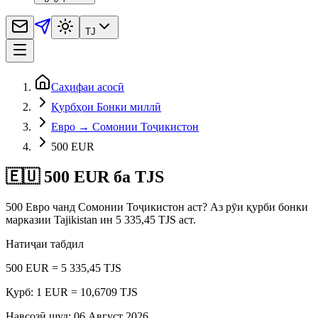
TJ
Саҳифаи асосӣ
Қурбҳои Бонки миллӣ
Евро → Сомонии Тоҷикистон
500 EUR
🇪🇺 500 EUR ба TJS
500 Евро чанд Сомонии Тоҷикистон аст? Аз рӯи қурби бонки
марказии Tajikistan ин 5 335,45 TJS аст.
Натиҷаи табдил
500 EUR = 5 335,45 TJS
Қурб: 1 EUR = 10,6709 TJS
Навсозӣ шуд
:
06 Август 2026