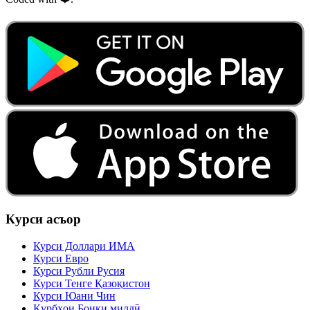
Курси асъор
Курси Доллари ИМА
Курси Евро
Курси Рубли Русия
Курси Тенге Қазоқистон
Курси Юани Чин
Қурбҳои Бонки миллӣ