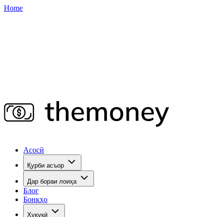
Home
Асосӣ
Қурби асъор
Дар бораи лоиҳа
Блог
Бонкҳо
Ҳуқуқӣ