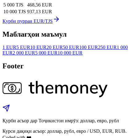
5 000 TJS
468,56 EUR
10 000 TJS
937,13 EUR
Қурби пурраи EUR/TJS
Маблағҳои маъмул
1 EUR
5 EUR
10 EUR
20 EUR
50 EUR
100 EUR
250 EUR
1 000
EUR
2 000 EUR
5 000 EUR
10 000 EUR
Footer
Қурби асъор дар Тоҷикистон имрӯз: доллар, евро, рубл
Курси дақиқи асъор: доллар, рубл, евро / USD, EUR, RUB.
Coded with ❤️.