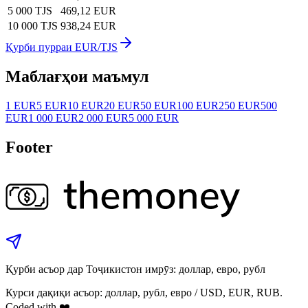
5 000 TJS
469,12 EUR
10 000 TJS
938,24 EUR
Қурби пурраи EUR/TJS
Маблағҳои маъмул
1 EUR
5 EUR
10 EUR
20 EUR
50 EUR
100 EUR
250 EUR
500
EUR
1 000 EUR
2 000 EUR
5 000 EUR
Footer
Қурби асъор дар Тоҷикистон имрӯз: доллар, евро, рубл
Курси дақиқи асъор: доллар, рубл, евро / USD, EUR, RUB.
Coded with ❤️.