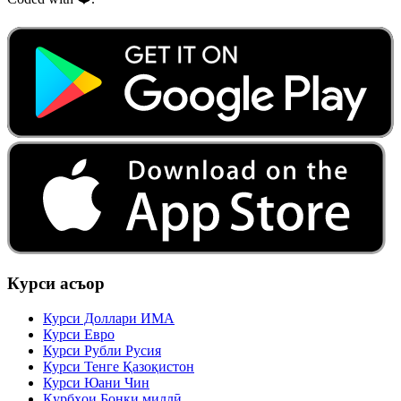
Курси асъор
Курси Доллари ИМА
Курси Евро
Курси Рубли Русия
Курси Тенге Қазоқистон
Курси Юани Чин
Қурбҳои Бонки миллӣ