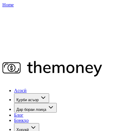
Home
Асосӣ
Қурби асъор
Дар бораи лоиҳа
Блог
Бонкҳо
Ҳуқуқӣ