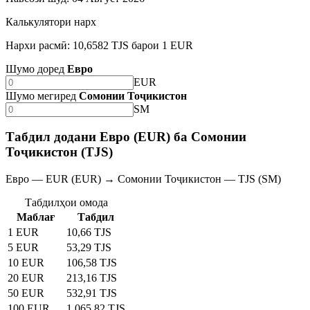
Калькулятори нарх
Нархи расмӣ: 10,6582 TJS барои 1 EUR
Шумо доред
Евро
EUR
Шумо мегиред
Сомонии Тоҷикистон
SM
Табдил додани Евро (EUR) ба Сомонии
Тоҷикистон (TJS)
Евро — EUR (EUR) → Сомонии Тоҷикистон — TJS (SM)
Табдилҳои омода
Маблағ
Табдил
1 EUR
10,66 TJS
5 EUR
53,29 TJS
10 EUR
106,58 TJS
20 EUR
213,16 TJS
50 EUR
532,91 TJS
100 EUR
1 065,82 TJS