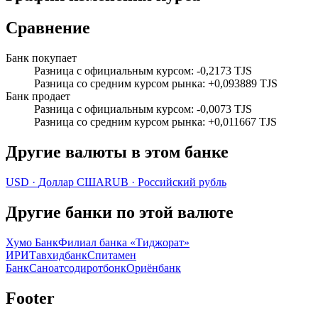
Сравнение
Банк покупает
Разница с официальным курсом
:
-0,2173 TJS
Разница со средним курсом рынка
:
+0,093889 TJS
Банк продает
Разница с официальным курсом
:
-0,0073 TJS
Разница со средним курсом рынка
:
+0,011667 TJS
Другие валюты в этом банке
USD
·
Доллар США
RUB
·
Российский рубль
Другие банки по этой валюте
Хумо Банк
Филиал банка «Тиджорат»
ИРИ
Тавхидбанк
Спитамен
Банк
Саноатсодиротбонк
Ориёнбанк
Footer