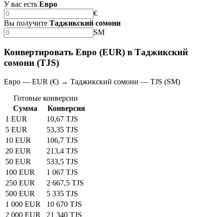
У вас есть
Евро
€
Вы получите
Таджикский сомони
SM
Конвертировать Евро (EUR) в Таджикский
сомони (TJS)
Евро — EUR (€) → Таджикский сомони — TJS (SM)
Готовые конверсии
Сумма
Конверсия
1 EUR
10,67 TJS
5 EUR
53,35 TJS
10 EUR
106,7 TJS
20 EUR
213,4 TJS
50 EUR
533,5 TJS
100 EUR
1 067 TJS
250 EUR
2 667,5 TJS
500 EUR
5 335 TJS
1 000 EUR
10 670 TJS
2 000 EUR
21 340 TJS