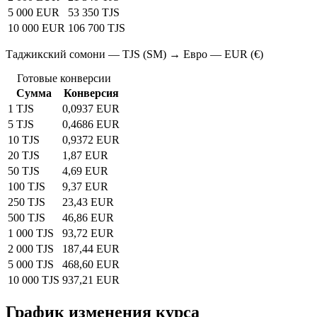
5 000 EUR
53 350 TJS
10 000 EUR
106 700 TJS
Таджикский сомони — TJS (SM) → Евро — EUR (€)
Готовые конверсии
Сумма
Конверсия
1 TJS
0,0937 EUR
5 TJS
0,4686 EUR
10 TJS
0,9372 EUR
20 TJS
1,87 EUR
50 TJS
4,69 EUR
100 TJS
9,37 EUR
250 TJS
23,43 EUR
500 TJS
46,86 EUR
1 000 TJS
93,72 EUR
2 000 TJS
187,44 EUR
5 000 TJS
468,60 EUR
10 000 TJS
937,21 EUR
График изменения курса