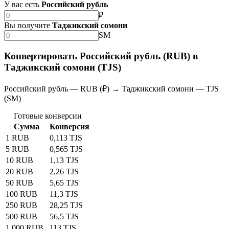
У вас есть
Российский рубль
₽
Вы получите
Таджикский сомони
SM
Конвертировать Российский рубль (RUB) в
Таджикский сомони (TJS)
Российский рубль — RUB (₽) → Таджикский сомони — TJS
(SM)
Готовые конверсии
Сумма
Конверсия
1 RUB
0,113 TJS
5 RUB
0,565 TJS
10 RUB
1,13 TJS
20 RUB
2,26 TJS
50 RUB
5,65 TJS
100 RUB
11,3 TJS
250 RUB
28,25 TJS
500 RUB
56,5 TJS
1 000 RUB
113 TJS