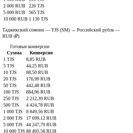
2 000 RUB
226 TJS
5 000 RUB
565 TJS
10 000 RUB
1 130 TJS
Таджикский сомони — TJS (SM) → Российский рубль —
RUB (₽)
Готовые конверсии
Сумма
Конверсия
1 TJS
8,85 RUB
5 TJS
44,25 RUB
10 TJS
88,50 RUB
20 TJS
176,99 RUB
50 TJS
442,48 RUB
100 TJS
884,96 RUB
250 TJS
2 212,39 RUB
500 TJS
4 424,78 RUB
1 000 TJS
8 849,56 RUB
2 000 TJS
17 699,12 RUB
5 000 TJS
44 247,79 RUB
10 000 TJS
88 495,58 RUB