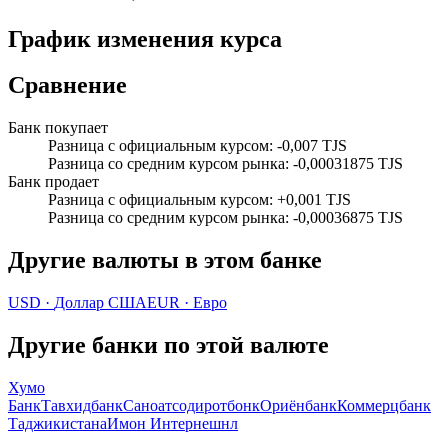
График изменения курса
Сравнение
Банк покупает
Разница с официальным курсом
:
-0,007 TJS
Разница со средним курсом рынка
:
-0,00031875 TJS
Банк продает
Разница с официальным курсом
:
+0,001 TJS
Разница со средним курсом рынка
:
-0,00036875 TJS
Другие валюты в этом банке
USD
·
Доллар США
EUR
·
Евро
Другие банки по этой валюте
Хумо
Банк
Тавхидбанк
Саноатсодиротбонк
Ориёнбанк
Коммерцбанк
Таджикистана
Имон Интернешнл