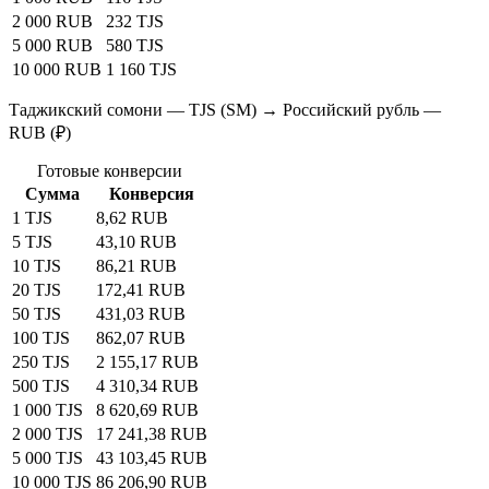
2 000 RUB
232 TJS
5 000 RUB
580 TJS
10 000 RUB
1 160 TJS
Таджикский сомони — TJS (SM) → Российский рубль —
RUB (₽)
Готовые конверсии
Сумма
Конверсия
1 TJS
8,62 RUB
5 TJS
43,10 RUB
10 TJS
86,21 RUB
20 TJS
172,41 RUB
50 TJS
431,03 RUB
100 TJS
862,07 RUB
250 TJS
2 155,17 RUB
500 TJS
4 310,34 RUB
1 000 TJS
8 620,69 RUB
2 000 TJS
17 241,38 RUB
5 000 TJS
43 103,45 RUB
10 000 TJS
86 206,90 RUB