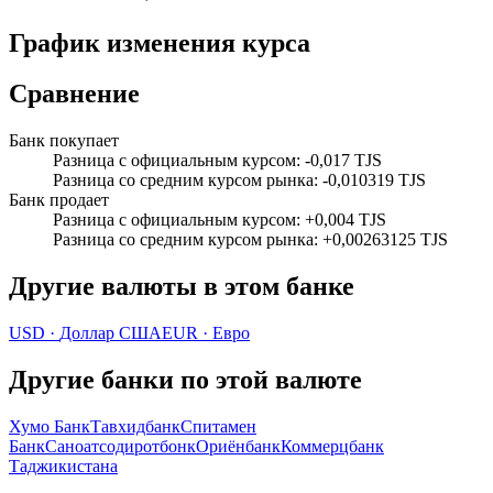
График изменения курса
Сравнение
Банк покупает
Разница с официальным курсом
:
-0,017 TJS
Разница со средним курсом рынка
:
-0,010319 TJS
Банк продает
Разница с официальным курсом
:
+0,004 TJS
Разница со средним курсом рынка
:
+0,00263125 TJS
Другие валюты в этом банке
USD
·
Доллар США
EUR
·
Евро
Другие банки по этой валюте
Хумо Банк
Тавхидбанк
Спитамен
Банк
Саноатсодиротбонк
Ориёнбанк
Коммерцбанк
Таджикистана