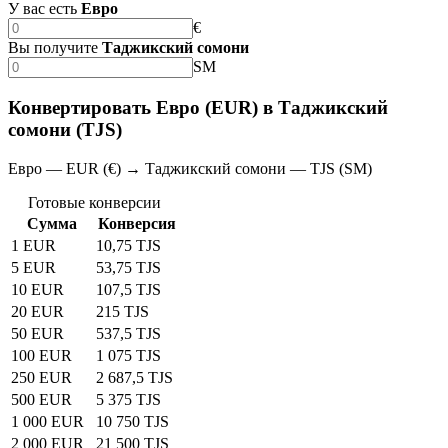
У вас есть
Евро
€
Вы получите
Таджикский сомони
SM
Конвертировать Евро (EUR) в Таджикский
сомони (TJS)
Евро — EUR (€) → Таджикский сомони — TJS (SM)
Готовые конверсии
Сумма
Конверсия
1 EUR
10,75 TJS
5 EUR
53,75 TJS
10 EUR
107,5 TJS
20 EUR
215 TJS
50 EUR
537,5 TJS
100 EUR
1 075 TJS
250 EUR
2 687,5 TJS
500 EUR
5 375 TJS
1 000 EUR
10 750 TJS
2 000 EUR
21 500 TJS