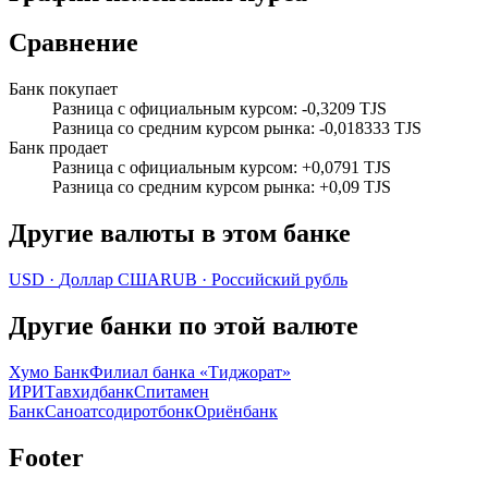
Сравнение
Банк покупает
Разница с официальным курсом
:
-0,3209 TJS
Разница со средним курсом рынка
:
-0,018333 TJS
Банк продает
Разница с официальным курсом
:
+0,0791 TJS
Разница со средним курсом рынка
:
+0,09 TJS
Другие валюты в этом банке
USD
·
Доллар США
RUB
·
Российский рубль
Другие банки по этой валюте
Хумо Банк
Филиал банка «Тиджорат»
ИРИ
Тавхидбанк
Спитамен
Банк
Саноатсодиротбонк
Ориёнбанк
Footer