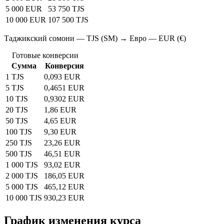
5 000 EUR
53 750 TJS
10 000 EUR
107 500 TJS
Таджикский сомони — TJS (SM) → Евро — EUR (€)
Готовые конверсии
Сумма
Конверсия
1 TJS
0,093 EUR
5 TJS
0,4651 EUR
10 TJS
0,9302 EUR
20 TJS
1,86 EUR
50 TJS
4,65 EUR
100 TJS
9,30 EUR
250 TJS
23,26 EUR
500 TJS
46,51 EUR
1 000 TJS
93,02 EUR
2 000 TJS
186,05 EUR
5 000 TJS
465,12 EUR
10 000 TJS
930,23 EUR
График изменения курса