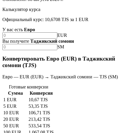
Калькулятор курса
Официальный курс: 10,6708 TJS за 1 EUR
У вас есть
Евро
EUR
Вы получите
Таджикский сомони
SM
Конвертировать Евро (EUR) в Таджикский
сомони (TJS)
Евро — EUR (EUR) → Таджикский сомони — TJS (SM)
Готовые конверсии
Сумма
Конверсия
1 EUR
10,67 TJS
5 EUR
53,35 TJS
10 EUR
106,71 TJS
20 EUR
213,42 TJS
50 EUR
533,54 TJS
100 EUR
1 067,08 TJS