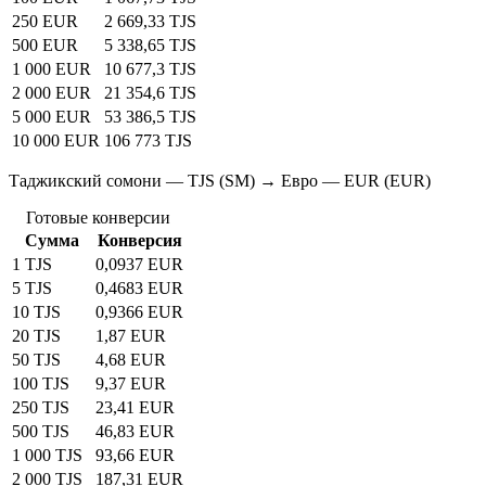
250 EUR
2 669,33 TJS
500 EUR
5 338,65 TJS
1 000 EUR
10 677,3 TJS
2 000 EUR
21 354,6 TJS
5 000 EUR
53 386,5 TJS
10 000 EUR
106 773 TJS
Таджикский сомони — TJS (SM) → Евро — EUR (EUR)
Готовые конверсии
Сумма
Конверсия
1 TJS
0,0937 EUR
5 TJS
0,4683 EUR
10 TJS
0,9366 EUR
20 TJS
1,87 EUR
50 TJS
4,68 EUR
100 TJS
9,37 EUR
250 TJS
23,41 EUR
500 TJS
46,83 EUR
1 000 TJS
93,66 EUR
2 000 TJS
187,31 EUR