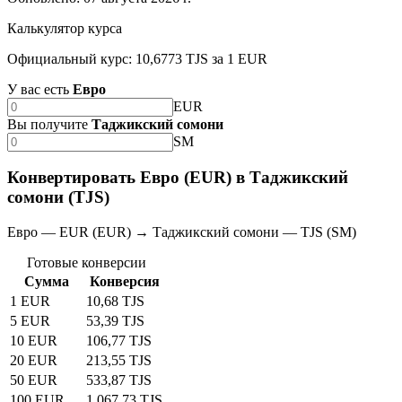
Калькулятор курса
Официальный курс: 10,6773 TJS за 1 EUR
У вас есть
Евро
EUR
Вы получите
Таджикский сомони
SM
Конвертировать Евро (EUR) в Таджикский
сомони (TJS)
Евро — EUR (EUR) → Таджикский сомони — TJS (SM)
Готовые конверсии
Сумма
Конверсия
1 EUR
10,68 TJS
5 EUR
53,39 TJS
10 EUR
106,77 TJS
20 EUR
213,55 TJS
50 EUR
533,87 TJS
100 EUR
1 067,73 TJS