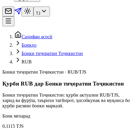
TJ
Саҳифаи асосӣ
Бонкҳо
Бонки тиҷоратии Тоҷикистон
RUB
Бонки тиҷоратии Тоҷикистон
·
RUB
/
TJS
Қурби RUB дар Бонки тиҷоратии Тоҷикистон
Бонки тиҷоратии Тоҷикистон: қурби актуалии RUB/TJS,
харид ва фурӯш, таърихи тағйирот, ҳисобкунак ва муқоиса бо
қурби расмии бонки марказӣ.
Бонк мехарад
0,1115 TJS