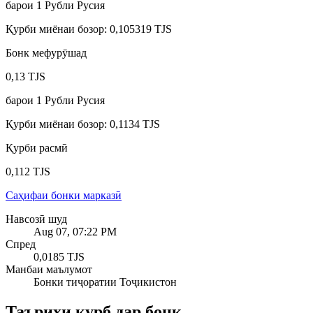
барои
1
Рубли Русия
Қурби миёнаи бозор
:
0,105319 TJS
Бонк мефурӯшад
0,13 TJS
барои
1
Рубли Русия
Қурби миёнаи бозор
:
0,1134 TJS
Қурби расмӣ
0,112 TJS
Саҳифаи бонки марказӣ
Навсозӣ шуд
Aug 07, 07:22 PM
Спред
0,0185 TJS
Манбаи маълумот
Бонки тиҷоратии Тоҷикистон
Таърихи қурб дар бонк