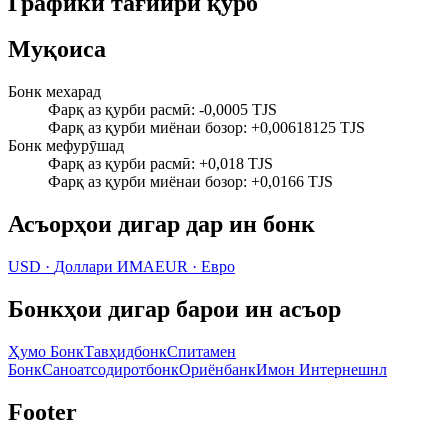
Графики тағйири қурб
Муқоиса
Бонк мехарад
Фарқ аз қурби расмӣ
:
-0,0005 TJS
Фарқ аз қурби миёнаи бозор
:
+0,00618125 TJS
Бонк мефурӯшад
Фарқ аз қурби расмӣ
:
+0,018 TJS
Фарқ аз қурби миёнаи бозор
:
+0,0166 TJS
Асъорҳои дигар дар ин бонк
USD
·
Доллари ИМА
EUR
·
Евро
Бонкҳои дигар барои ин асъор
Ҳумо Бонк
Тавҳидбонк
Спитамен
Бонк
Саноатсодиротбонк
Ориёнбанк
Имон Интернешнл
Footer