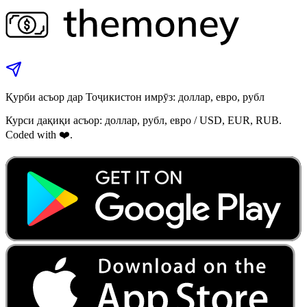
Қурби асъор дар Тоҷикистон имрӯз: доллар, евро, рубл
Курси дақиқи асъор: доллар, рубл, евро / USD, EUR, RUB.
Coded with ❤️.