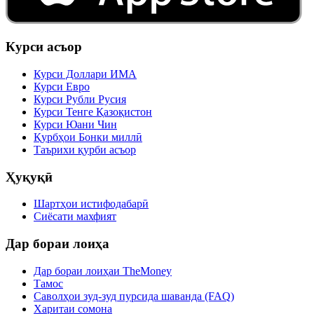
Курси асъор
Курси Доллари ИМА
Курси Евро
Курси Рубли Русия
Курси Тенге Қазоқистон
Курси Юани Чин
Қурбҳои Бонки миллӣ
Таърихи қурби асъор
Ҳуқуқӣ
Шартҳои истифодабарӣ
Сиёсати махфият
Дар бораи лоиҳа
Дар бораи лоиҳаи TheMoney
Тамос
Саволҳои зуд-зуд пурсида шаванда (FAQ)
Харитаи сомона