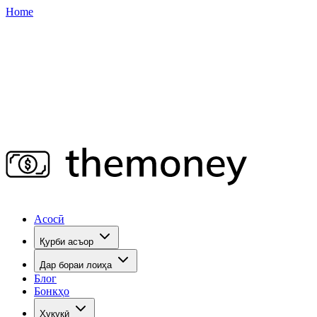
Home
Асосӣ
Қурби асъор
Дар бораи лоиҳа
Блог
Бонкҳо
Ҳуқуқӣ