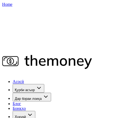
Home
Асосӣ
Қурби асъор
Дар бораи лоиҳа
Блог
Бонкҳо
Ҳуқуқӣ