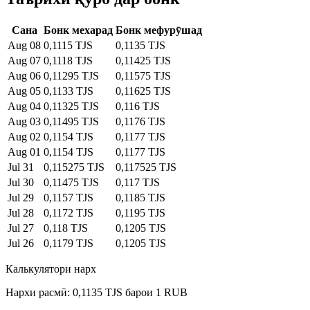
Сана
Бонк мехарад
Бонк мефурӯшад
Aug 08
0,1115 TJS
0,1135 TJS
Aug 07
0,1118 TJS
0,11425 TJS
Aug 06
0,11295 TJS
0,11575 TJS
Aug 05
0,1133 TJS
0,11625 TJS
Aug 04
0,11325 TJS
0,116 TJS
Aug 03
0,11495 TJS
0,1176 TJS
Aug 02
0,1154 TJS
0,1177 TJS
Aug 01
0,1154 TJS
0,1177 TJS
Jul 31
0,115275 TJS
0,117525 TJS
Jul 30
0,11475 TJS
0,117 TJS
Jul 29
0,1157 TJS
0,1185 TJS
Jul 28
0,1172 TJS
0,1195 TJS
Jul 27
0,118 TJS
0,1205 TJS
Jul 26
0,1179 TJS
0,1205 TJS
Калькулятори нарх
Нархи расмӣ: 0,1135 TJS барои 1 RUB