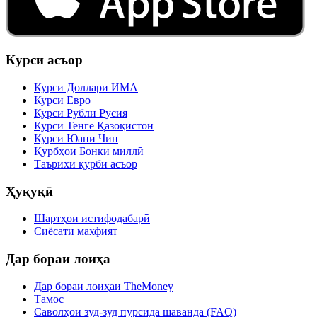
Курси асъор
Курси Доллари ИМА
Курси Евро
Курси Рубли Русия
Курси Тенге Қазоқистон
Курси Юани Чин
Қурбҳои Бонки миллӣ
Таърихи қурби асъор
Ҳуқуқӣ
Шартҳои истифодабарӣ
Сиёсати махфият
Дар бораи лоиҳа
Дар бораи лоиҳаи TheMoney
Тамос
Саволҳои зуд-зуд пурсида шаванда (FAQ)