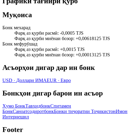
Графики тағйири қурб
Муқоиса
Бонк мехарад
Фарқ аз қурби расмӣ
:
-0,0005 TJS
Фарқ аз қурби миёнаи бозор
:
+0,00618125 TJS
Бонк мефурӯшад
Фарқ аз қурби расмӣ
:
+0,0015 TJS
Фарқ аз қурби миёнаи бозор
:
+0,00013125 TJS
Асъорҳои дигар дар ин бонк
USD
·
Доллари ИМА
EUR
·
Евро
Бонкҳои дигар барои ин асъор
Ҳумо Бонк
Тавҳидбонк
Спитамен
Бонк
Саноатсодиротбонк
Бонки тиҷоратии Тоҷикистон
Имон
Интернешнл
Footer