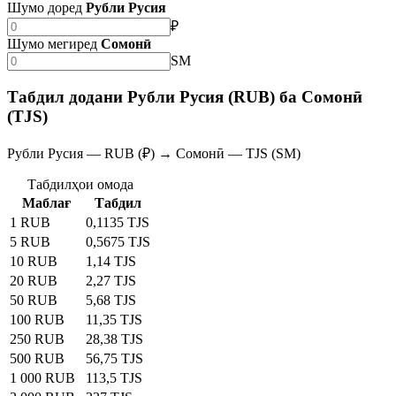
Шумо доред
Рубли Русия
₽
Шумо мегиред
Сомонӣ
SM
Табдил додани Рубли Русия (RUB) ба Сомонӣ
(TJS)
Рубли Русия — RUB (₽) → Сомонӣ — TJS (SM)
Табдилҳои омода
Маблағ
Табдил
1 RUB
0,1135 TJS
5 RUB
0,5675 TJS
10 RUB
1,14 TJS
20 RUB
2,27 TJS
50 RUB
5,68 TJS
100 RUB
11,35 TJS
250 RUB
28,38 TJS
500 RUB
56,75 TJS
1 000 RUB
113,5 TJS