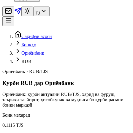
TJ
Саҳифаи асосӣ
Бонкҳо
Ориёнбанк
RUB
Ориёнбанк
·
RUB
/
TJS
Қурби RUB дар Ориёнбанк
Ориёнбанк: қурби актуалии RUB/TJS, харид ва фурӯш,
таърихи тағйирот, ҳисобкунак ва муқоиса бо қурби расмии
бонки марказӣ.
Бонк мехарад
0,1115 TJS