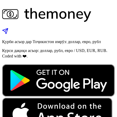
Қурби асъор дар Тоҷикистон имрӯз: доллар, евро, рубл
Курси дақиқи асъор: доллар, рубл, евро / USD, EUR, RUB.
Coded with ❤️.