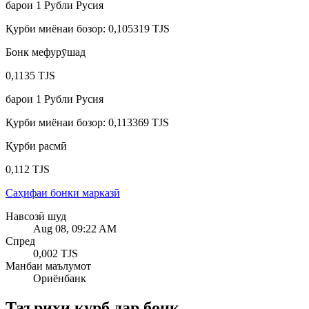
барои
1
Рубли Русия
Қурби миёнаи бозор
:
0,105319 TJS
Бонк мефурӯшад
0,1135 TJS
барои
1
Рубли Русия
Қурби миёнаи бозор
:
0,113369 TJS
Қурби расмӣ
0,112 TJS
Саҳифаи бонки марказӣ
Навсозӣ шуд
Aug 08, 09:22 AM
Спред
0,002 TJS
Манбаи маълумот
Ориёнбанк
Таърихи қурб дар бонк