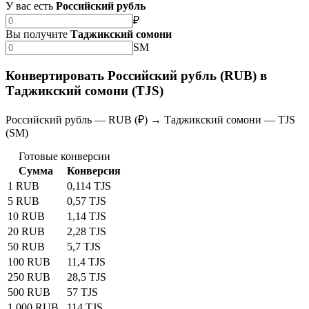
У вас есть
Российский рубль
₽
Вы получите
Таджикский сомони
SM
Конвертировать Российский рубль (RUB) в
Таджикский сомони (TJS)
Российский рубль — RUB (₽) → Таджикский сомони — TJS
(SM)
Готовые конверсии
Сумма
Конверсия
1 RUB
0,114 TJS
5 RUB
0,57 TJS
10 RUB
1,14 TJS
20 RUB
2,28 TJS
50 RUB
5,7 TJS
100 RUB
11,4 TJS
250 RUB
28,5 TJS
500 RUB
57 TJS
1 000 RUB
114 TJS