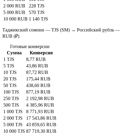
2 000 RUB
228 TJS
5 000 RUB
570 TJS
10 000 RUB
1 140 TJS
Таджикский сомони — TJS (SM) → Российский рубль —
RUB (₽)
Готовые конверсии
Сумма
Конверсия
1 TJS
8,77 RUB
5 TJS
43,86 RUB
10 TJS
87,72 RUB
20 TJS
175,44 RUB
50 TJS
438,60 RUB
100 TJS
877,19 RUB
250 TJS
2 192,98 RUB
500 TJS
4 385,96 RUB
1 000 TJS
8 771,93 RUB
2 000 TJS
17 543,86 RUB
5 000 TJS
43 859,65 RUB
10 000 TJS
87 719,30 RUB