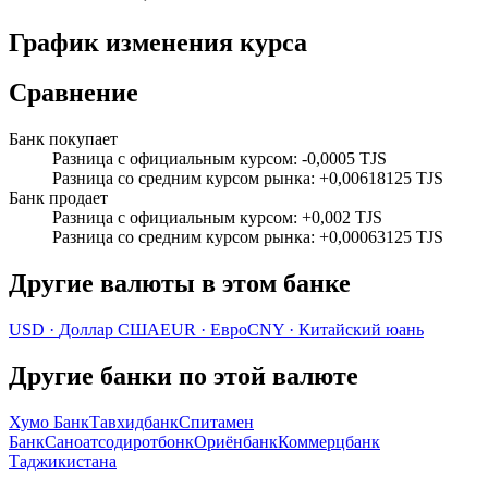
График изменения курса
Сравнение
Банк покупает
Разница с официальным курсом
:
-0,0005 TJS
Разница со средним курсом рынка
:
+0,00618125 TJS
Банк продает
Разница с официальным курсом
:
+0,002 TJS
Разница со средним курсом рынка
:
+0,00063125 TJS
Другие валюты в этом банке
USD
·
Доллар США
EUR
·
Евро
CNY
·
Китайский юань
Другие банки по этой валюте
Хумо Банк
Тавхидбанк
Спитамен
Банк
Саноатсодиротбонк
Ориёнбанк
Коммерцбанк
Таджикистана