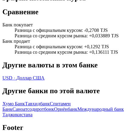
Сравнение
Банк покупает
Разница с официальным курсом
:
-0,2708 TJS
Разница со средним курсом рынка
:
+0,033889 TJS
Банк продает
Разница с официальным курсом
:
+0,1292 TJS
Разница со средним курсом рынка
:
+0,136111 TJS
Другие валюты в этом банке
USD
·
Доллар США
Другие банки по этой валюте
Хумо Банк
Тавхидбанк
Спитамен
Банк
Саноатсодиротбонк
Ориёнбанк
Международный банк
Таджикистана
Footer