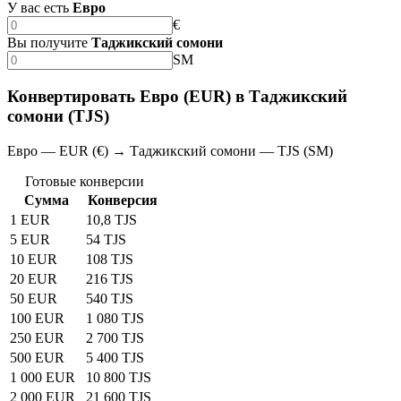
У вас есть
Евро
€
Вы получите
Таджикский сомони
SM
Конвертировать Евро (EUR) в Таджикский
сомони (TJS)
Евро — EUR (€) → Таджикский сомони — TJS (SM)
Готовые конверсии
Сумма
Конверсия
1 EUR
10,8 TJS
5 EUR
54 TJS
10 EUR
108 TJS
20 EUR
216 TJS
50 EUR
540 TJS
100 EUR
1 080 TJS
250 EUR
2 700 TJS
500 EUR
5 400 TJS
1 000 EUR
10 800 TJS
2 000 EUR
21 600 TJS