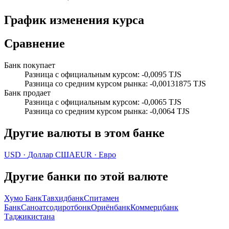
График изменения курса
Сравнение
Банк покупает
Разница с официальным курсом
:
-0,0095 TJS
Разница со средним курсом рынка
:
-0,00131875 TJS
Банк продает
Разница с официальным курсом
:
-0,0065 TJS
Разница со средним курсом рынка
:
-0,0064 TJS
Другие валюты в этом банке
USD
·
Доллар США
EUR
·
Евро
Другие банки по этой валюте
Хумо Банк
Тавхидбанк
Спитамен
Банк
Саноатсодиротбонк
Ориёнбанк
Коммерцбанк
Таджикистана