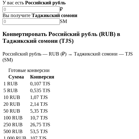
У вас есть
Российский рубль
₽
Вы получите
Таджикский сомони
SM
Конвертировать Российский рубль (RUB) в
Таджикский сомони (TJS)
Российский рубль — RUB (₽) → Таджикский сомони — TJS
(SM)
Готовые конверсии
Сумма
Конверсия
1 RUB
0,107 TJS
5 RUB
0,535 TJS
10 RUB
1,07 TJS
20 RUB
2,14 TJS
50 RUB
5,35 TJS
100 RUB
10,7 TJS
250 RUB
26,75 TJS
500 RUB
53,5 TJS
1 000 RUB
107 TJS