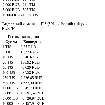
2 000 RUB
214 TJS
5 000 RUB
535 TJS
10 000 RUB
1 070 TJS
Таджикский сомони — TJS (SM) → Российский рубль —
RUB (₽)
Готовые конверсии
Сумма
Конверсия
1 TJS
9,35 RUB
5 TJS
46,73 RUB
10 TJS
93,46 RUB
20 TJS
186,92 RUB
50 TJS
467,29 RUB
100 TJS
934,58 RUB
250 TJS
2 336,45 RUB
500 TJS
4 672,90 RUB
1 000 TJS
9 345,79 RUB
2 000 TJS
18 691,59 RUB
5 000 TJS
46 728,97 RUB
10 000 TJS
93 457,94 RUB