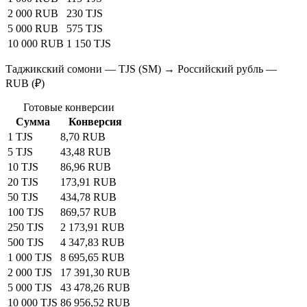
2 000 RUB
230 TJS
5 000 RUB
575 TJS
10 000 RUB
1 150 TJS
Таджикский сомони — TJS (SM) → Российский рубль —
RUB (₽)
Готовые конверсии
Сумма
Конверсия
1 TJS
8,70 RUB
5 TJS
43,48 RUB
10 TJS
86,96 RUB
20 TJS
173,91 RUB
50 TJS
434,78 RUB
100 TJS
869,57 RUB
250 TJS
2 173,91 RUB
500 TJS
4 347,83 RUB
1 000 TJS
8 695,65 RUB
2 000 TJS
17 391,30 RUB
5 000 TJS
43 478,26 RUB
10 000 TJS
86 956,52 RUB