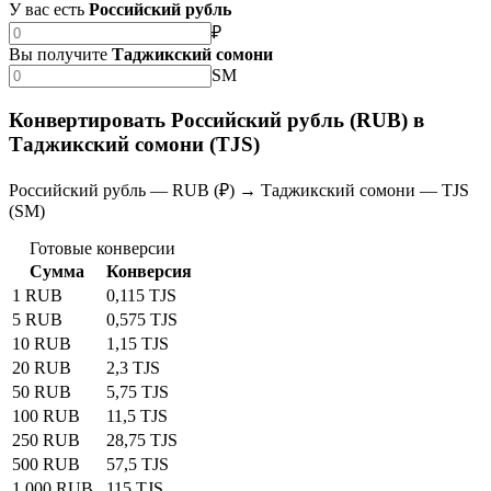
У вас есть
Российский рубль
₽
Вы получите
Таджикский сомони
SM
Конвертировать Российский рубль (RUB) в
Таджикский сомони (TJS)
Российский рубль — RUB (₽) → Таджикский сомони — TJS
(SM)
Готовые конверсии
Сумма
Конверсия
1 RUB
0,115 TJS
5 RUB
0,575 TJS
10 RUB
1,15 TJS
20 RUB
2,3 TJS
50 RUB
5,75 TJS
100 RUB
11,5 TJS
250 RUB
28,75 TJS
500 RUB
57,5 TJS
1 000 RUB
115 TJS