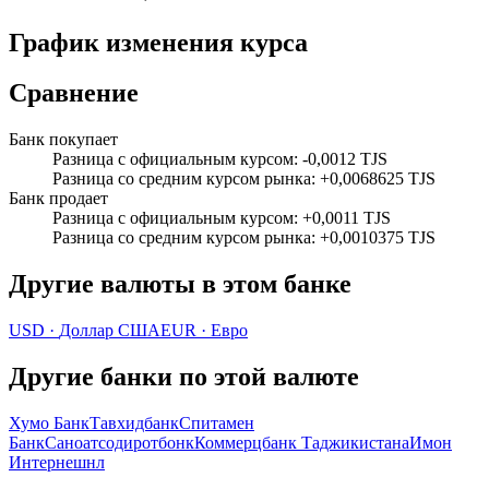
График изменения курса
Сравнение
Банк покупает
Разница с официальным курсом
:
-0,0012 TJS
Разница со средним курсом рынка
:
+0,0068625 TJS
Банк продает
Разница с официальным курсом
:
+0,0011 TJS
Разница со средним курсом рынка
:
+0,0010375 TJS
Другие валюты в этом банке
USD
·
Доллар США
EUR
·
Евро
Другие банки по этой валюте
Хумо Банк
Тавхидбанк
Спитамен
Банк
Саноатсодиротбонк
Коммерцбанк Таджикистана
Имон
Интернешнл