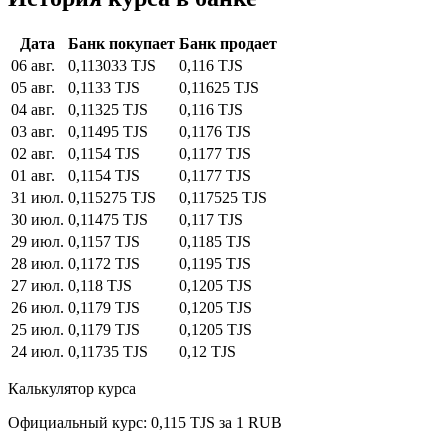
Дата
Банк покупает
Банк продает
06 авг.
0,113033 TJS
0,116 TJS
05 авг.
0,1133 TJS
0,11625 TJS
04 авг.
0,11325 TJS
0,116 TJS
03 авг.
0,11495 TJS
0,1176 TJS
02 авг.
0,1154 TJS
0,1177 TJS
01 авг.
0,1154 TJS
0,1177 TJS
31 июл.
0,115275 TJS
0,117525 TJS
30 июл.
0,11475 TJS
0,117 TJS
29 июл.
0,1157 TJS
0,1185 TJS
28 июл.
0,1172 TJS
0,1195 TJS
27 июл.
0,118 TJS
0,1205 TJS
26 июл.
0,1179 TJS
0,1205 TJS
25 июл.
0,1179 TJS
0,1205 TJS
24 июл.
0,11735 TJS
0,12 TJS
Калькулятор курса
Официальный курс: 0,115 TJS за 1 RUB