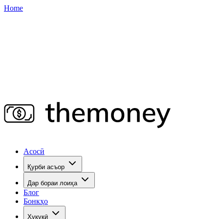
Home
Асосӣ
Қурби асъор
Дар бораи лоиҳа
Блог
Бонкҳо
Ҳуқуқӣ