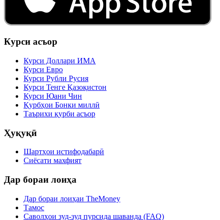
Курси асъор
Курси Доллари ИМА
Курси Евро
Курси Рубли Русия
Курси Тенге Қазоқистон
Курси Юани Чин
Қурбҳои Бонки миллӣ
Таърихи қурби асъор
Ҳуқуқӣ
Шартҳои истифодабарӣ
Сиёсати махфият
Дар бораи лоиҳа
Дар бораи лоиҳаи TheMoney
Тамос
Саволҳои зуд-зуд пурсида шаванда (FAQ)