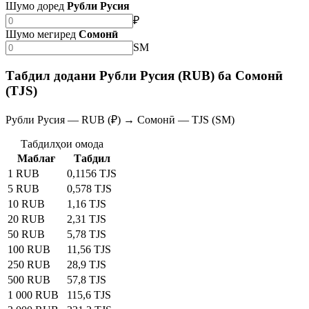
Шумо доред
Рубли Русия
₽
Шумо мегиред
Сомонӣ
SM
Табдил додани Рубли Русия (RUB) ба Сомонӣ
(TJS)
Рубли Русия — RUB (₽) → Сомонӣ — TJS (SM)
Табдилҳои омода
Маблағ
Табдил
1 RUB
0,1156 TJS
5 RUB
0,578 TJS
10 RUB
1,16 TJS
20 RUB
2,31 TJS
50 RUB
5,78 TJS
100 RUB
11,56 TJS
250 RUB
28,9 TJS
500 RUB
57,8 TJS
1 000 RUB
115,6 TJS