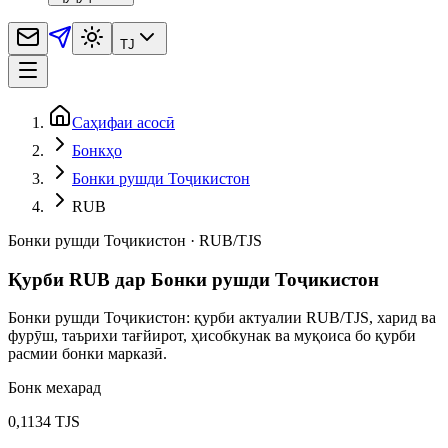
TJ
Саҳифаи асосӣ
Бонкҳо
Бонки рушди Тоҷикистон
RUB
Бонки рушди Тоҷикистон
·
RUB
/
TJS
Қурби RUB дар Бонки рушди Тоҷикистон
Бонки рушди Тоҷикистон: қурби актуалии RUB/TJS, харид ва
фурӯш, таърихи тағйирот, ҳисобкунак ва муқоиса бо қурби
расмии бонки марказӣ.
Бонк мехарад
0,1134 TJS