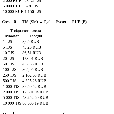
2 000 RUB
231,2 TJS
5 000 RUB
578 TJS
10 000 RUB
1 156 TJS
Сомонӣ — TJS (SM) → Рубли Русия — RUB (₽)
Табдилҳои омода
Маблағ
Табдил
1 TJS
8,65 RUB
5 TJS
43,25 RUB
10 TJS
86,51 RUB
20 TJS
173,01 RUB
50 TJS
432,53 RUB
100 TJS
865,05 RUB
250 TJS
2 162,63 RUB
500 TJS
4 325,26 RUB
1 000 TJS
8 650,52 RUB
2 000 TJS
17 301,04 RUB
5 000 TJS
43 252,60 RUB
10 000 TJS
86 505,19 RUB