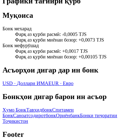
Графики тағйири қурб
Муқоиса
Бонк мехарад
Фарқ аз қурби расмӣ
:
-0,0005 TJS
Фарқ аз қурби миёнаи бозор
:
+0,0073 TJS
Бонк мефурӯшад
Фарқ аз қурби расмӣ
:
+0,0017 TJS
Фарқ аз қурби миёнаи бозор
:
+0,00105 TJS
Асъорҳои дигар дар ин бонк
USD
·
Доллари ИМА
EUR
·
Евро
Бонкҳои дигар барои ин асъор
Ҳумо Бонк
Тавҳидбонк
Спитамен
Бонк
Саноатсодиротбонк
Ориёнбанк
Бонки тиҷоратии
Тоҷикистон
Footer