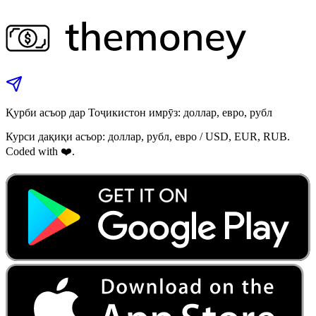
Қурби асъор дар Тоҷикистон имрӯз: доллар, евро, рубл
Курси дақиқи асъор: доллар, рубл, евро / USD, EUR, RUB.
Coded with ❤️.