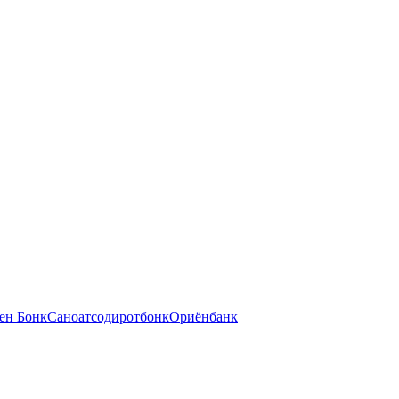
ен Бонк
Саноатсодиротбонк
Ориёнбанк