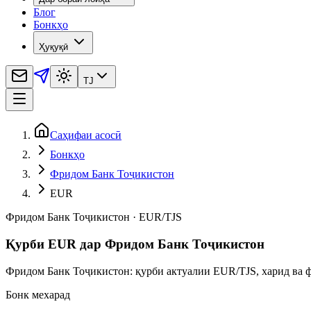
Блог
Бонкҳо
Ҳуқуқӣ
TJ
Саҳифаи асосӣ
Бонкҳо
Фридом Банк Тоҷикистон
EUR
Фридом Банк Тоҷикистон
·
EUR
/
TJS
Қурби EUR дар Фридом Банк Тоҷикистон
Фридом Банк Тоҷикистон: қурби актуалии EUR/TJS, харид ва ф
Бонк мехарад