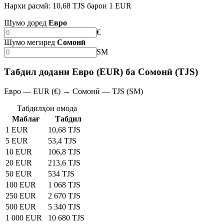
Нархи расмӣ: 10,68 TJS барои 1 EUR
Шумо доред
Евро
€
Шумо мегиред
Сомонӣ
SM
Табдил додани Евро (EUR) ба Сомонӣ (TJS)
Евро — EUR (€) → Сомонӣ — TJS (SM)
Табдилҳои омода
Маблағ
Табдил
1 EUR
10,68 TJS
5 EUR
53,4 TJS
10 EUR
106,8 TJS
20 EUR
213,6 TJS
50 EUR
534 TJS
100 EUR
1 068 TJS
250 EUR
2 670 TJS
500 EUR
5 340 TJS
1 000 EUR
10 680 TJS