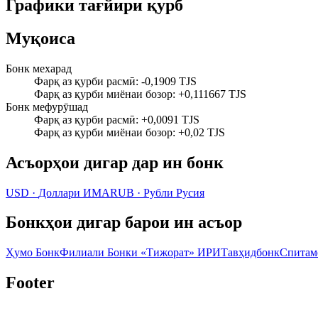
Графики тағйири қурб
Муқоиса
Бонк мехарад
Фарқ аз қурби расмӣ
:
-0,1909 TJS
Фарқ аз қурби миёнаи бозор
:
+0,111667 TJS
Бонк мефурӯшад
Фарқ аз қурби расмӣ
:
+0,0091 TJS
Фарқ аз қурби миёнаи бозор
:
+0,02 TJS
Асъорҳои дигар дар ин бонк
USD
·
Доллари ИМА
RUB
·
Рубли Русия
Бонкҳои дигар барои ин асъор
Ҳумо Бонк
Филиали Бонки «Тижорат» ИРИ
Тавҳидбонк
Спитам
Footer