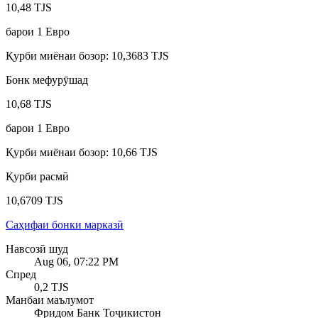
10,48 TJS
барои
1
Евро
Қурби миёнаи бозор
:
10,3683 TJS
Бонк мефурӯшад
10,68 TJS
барои
1
Евро
Қурби миёнаи бозор
:
10,66 TJS
Қурби расмӣ
10,6709 TJS
Саҳифаи бонки марказӣ
Навсозӣ шуд
Aug 06, 07:22 PM
Спред
0,2 TJS
Манбаи маълумот
Фридом Банк Тоҷикистон