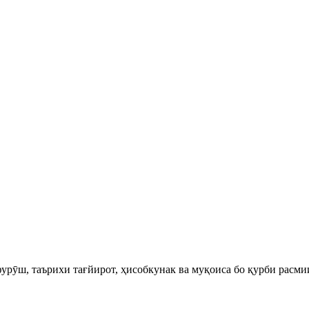
урӯш, таърихи тағйирот, ҳисобкунак ва муқоиса бо қурби расми