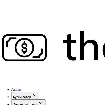
Асосӣ
Қурби асъор
Дар бораи лоиҳа