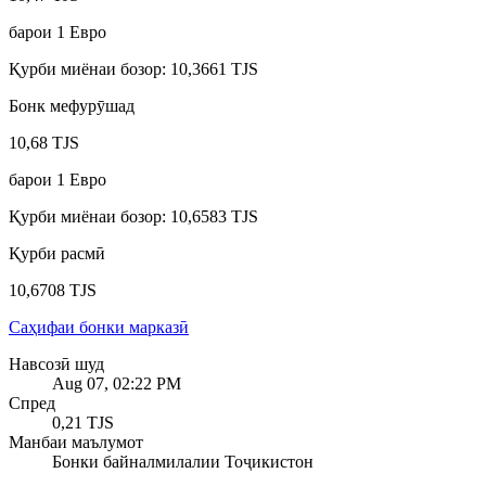
барои
1
Евро
Қурби миёнаи бозор
:
10,3661 TJS
Бонк мефурӯшад
10,68 TJS
барои
1
Евро
Қурби миёнаи бозор
:
10,6583 TJS
Қурби расмӣ
10,6708 TJS
Саҳифаи бонки марказӣ
Навсозӣ шуд
Aug 07, 02:22 PM
Спред
0,21 TJS
Манбаи маълумот
Бонки байналмилалии Тоҷикистон