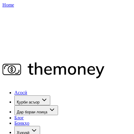
Home
Асосӣ
Қурби асъор
Дар бораи лоиҳа
Блог
Бонкҳо
Ҳуқуқӣ