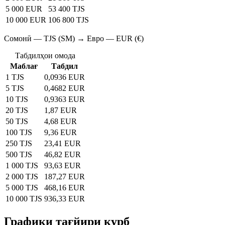
5 000 EUR
53 400 TJS
10 000 EUR
106 800 TJS
Сомонӣ — TJS (SM) → Евро — EUR (€)
Табдилҳои омода
Маблағ
Табдил
1 TJS
0,0936 EUR
5 TJS
0,4682 EUR
10 TJS
0,9363 EUR
20 TJS
1,87 EUR
50 TJS
4,68 EUR
100 TJS
9,36 EUR
250 TJS
23,41 EUR
500 TJS
46,82 EUR
1 000 TJS
93,63 EUR
2 000 TJS
187,27 EUR
5 000 TJS
468,16 EUR
10 000 TJS
936,33 EUR
Графики тағйири қурб