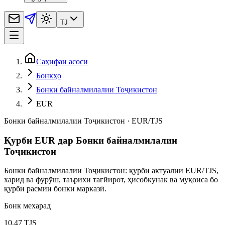
TJ
Саҳифаи асосӣ
Бонкҳо
Бонки байналмилалии Тоҷикистон
EUR
Бонки байналмилалии Тоҷикистон
·
EUR
/
TJS
Қурби EUR дар Бонки байналмилалии
Тоҷикистон
Бонки байналмилалии Тоҷикистон: қурби актуалии EUR/TJS,
харид ва фурӯш, таърихи тағйирот, ҳисобкунак ва муқоиса бо
қурби расмии бонки марказӣ.
Бонк мехарад
10,47 TJS