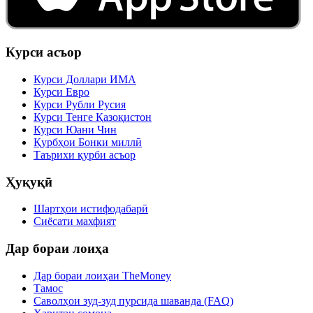
Курси асъор
Курси Доллари ИМА
Курси Евро
Курси Рубли Русия
Курси Тенге Қазоқистон
Курси Юани Чин
Қурбҳои Бонки миллӣ
Таърихи қурби асъор
Ҳуқуқӣ
Шартҳои истифодабарӣ
Сиёсати махфият
Дар бораи лоиҳа
Дар бораи лоиҳаи TheMoney
Тамос
Саволҳои зуд-зуд пурсида шаванда (FAQ)