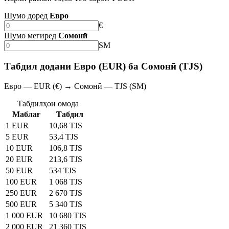
Шумо доред
Евро
€
Шумо мегиред
Сомонӣ
SM
Табдил додани Евро (EUR) ба Сомонӣ (TJS)
Евро — EUR (€) → Сомонӣ — TJS (SM)
Табдилҳои омода
Маблағ
Табдил
1 EUR
10,68 TJS
5 EUR
53,4 TJS
10 EUR
106,8 TJS
20 EUR
213,6 TJS
50 EUR
534 TJS
100 EUR
1 068 TJS
250 EUR
2 670 TJS
500 EUR
5 340 TJS
1 000 EUR
10 680 TJS
2 000 EUR
21 360 TJS