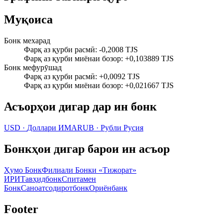
Муқоиса
Бонк мехарад
Фарқ аз қурби расмӣ
:
-0,2008 TJS
Фарқ аз қурби миёнаи бозор
:
+0,103889 TJS
Бонк мефурӯшад
Фарқ аз қурби расмӣ
:
+0,0092 TJS
Фарқ аз қурби миёнаи бозор
:
+0,021667 TJS
Асъорҳои дигар дар ин бонк
USD
·
Доллари ИМА
RUB
·
Рубли Русия
Бонкҳои дигар барои ин асъор
Ҳумо Бонк
Филиали Бонки «Тижорат»
ИРИ
Тавҳидбонк
Спитамен
Бонк
Саноатсодиротбонк
Ориёнбанк
Footer