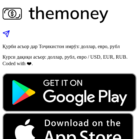
Қурби асъор дар Тоҷикистон имрӯз: доллар, евро, рубл
Курси дақиқи асъор: доллар, рубл, евро / USD, EUR, RUB.
Coded with ❤️.