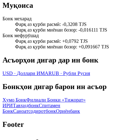
Муқоиса
Бонк мехарад
Фарқ аз қурби расмӣ
:
-0,3208 TJS
Фарқ аз қурби миёнаи бозор
:
-0,016111 TJS
Бонк мефурӯшад
Фарқ аз қурби расмӣ
:
+0,0792 TJS
Фарқ аз қурби миёнаи бозор
:
+0,091667 TJS
Асъорҳои дигар дар ин бонк
USD
·
Доллари ИМА
RUB
·
Рубли Русия
Бонкҳои дигар барои ин асъор
Ҳумо Бонк
Филиали Бонки «Тижорат»
ИРИ
Тавҳидбонк
Спитамен
Бонк
Саноатсодиротбонк
Ориёнбанк
Footer