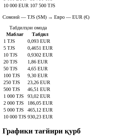
10 000 EUR
107 500 TJS
Сомонӣ — TJS (SM) → Евро — EUR (€)
Табдилҳои омода
Маблағ
Табдил
1 TJS
0,093 EUR
5 TJS
0,4651 EUR
10 TJS
0,9302 EUR
20 TJS
1,86 EUR
50 TJS
4,65 EUR
100 TJS
9,30 EUR
250 TJS
23,26 EUR
500 TJS
46,51 EUR
1 000 TJS
93,02 EUR
2 000 TJS
186,05 EUR
5 000 TJS
465,12 EUR
10 000 TJS
930,23 EUR
Графики тағйири қурб