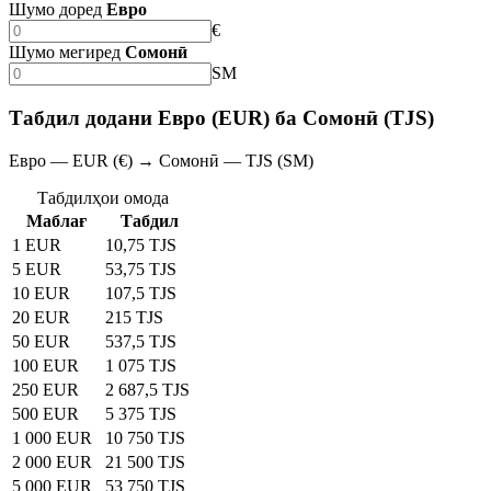
Шумо доред
Евро
€
Шумо мегиред
Сомонӣ
SM
Табдил додани Евро (EUR) ба Сомонӣ (TJS)
Евро — EUR (€) → Сомонӣ — TJS (SM)
Табдилҳои омода
Маблағ
Табдил
1 EUR
10,75 TJS
5 EUR
53,75 TJS
10 EUR
107,5 TJS
20 EUR
215 TJS
50 EUR
537,5 TJS
100 EUR
1 075 TJS
250 EUR
2 687,5 TJS
500 EUR
5 375 TJS
1 000 EUR
10 750 TJS
2 000 EUR
21 500 TJS
5 000 EUR
53 750 TJS