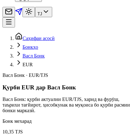
TJ
Саҳифаи асосӣ
Бонкҳо
Васл Бонк
EUR
Васл Бонк
·
EUR
/
TJS
Қурби EUR дар Васл Бонк
Васл Бонк: қурби актуалии EUR/TJS, харид ва фурӯш,
таърихи тағйирот, ҳисобкунак ва муқоиса бо қурби расмии
бонки марказӣ.
Бонк мехарад
10,35 TJS