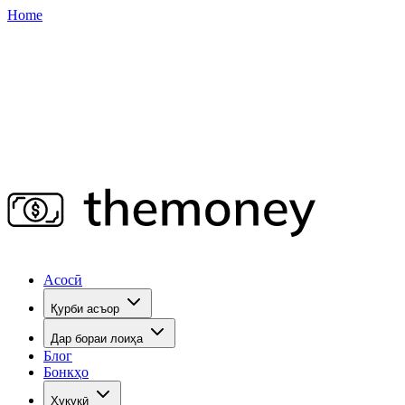
Home
Асосӣ
Қурби асъор
Дар бораи лоиҳа
Блог
Бонкҳо
Ҳуқуқӣ