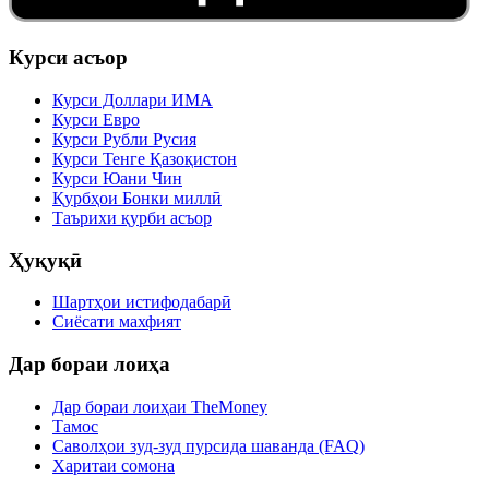
Курси асъор
Курси Доллари ИМА
Курси Евро
Курси Рубли Русия
Курси Тенге Қазоқистон
Курси Юани Чин
Қурбҳои Бонки миллӣ
Таърихи қурби асъор
Ҳуқуқӣ
Шартҳои истифодабарӣ
Сиёсати махфият
Дар бораи лоиҳа
Дар бораи лоиҳаи TheMoney
Тамос
Саволҳои зуд-зуд пурсида шаванда (FAQ)
Харитаи сомона