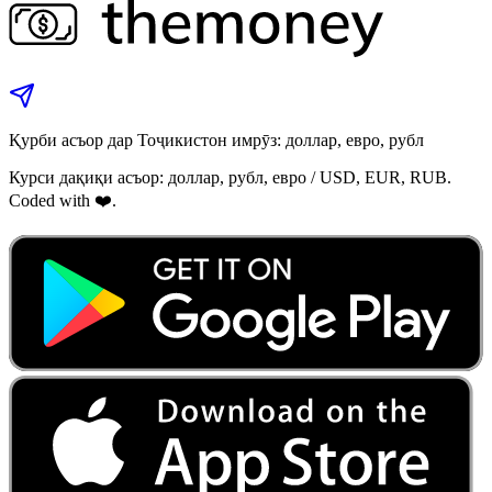
Қурби асъор дар Тоҷикистон имрӯз: доллар, евро, рубл
Курси дақиқи асъор: доллар, рубл, евро / USD, EUR, RUB.
Coded with ❤️.