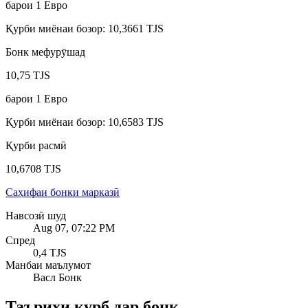
барои
1
Евро
Қурби миёнаи бозор
:
10,3661 TJS
Бонк мефурӯшад
10,75 TJS
барои
1
Евро
Қурби миёнаи бозор
:
10,6583 TJS
Қурби расмӣ
10,6708 TJS
Саҳифаи бонки марказӣ
Навсозӣ шуд
Aug 07, 07:22 PM
Спред
0,4 TJS
Манбаи маълумот
Васл Бонк
Таърихи қурб дар бонк